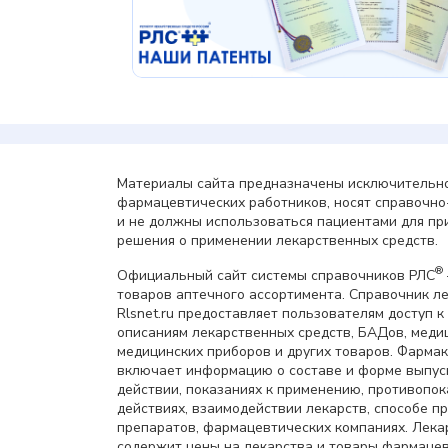
Материалы сайта предназначены исключительно
фармацевтических работников, носят справочн
и не должны использоваться пациентами для пр
решения о применении лекарственных средств.
®
Официальный сайт системы справочников РЛС
товаров аптечного ассортимента. Справочник л
Rlsnet.ru предоставляет пользователям доступ к
описаниям лекарственных средств, БАДов, меди
медицинских приборов и других товаров. Фарма
включает информацию о составе и форме выпус
действии, показаниях к применению, противопок
действиях, взаимодействии лекарств, способе 
препаратов, фармацевтических компаниях. Лек
содержит цены на лекарства и товары фармацев