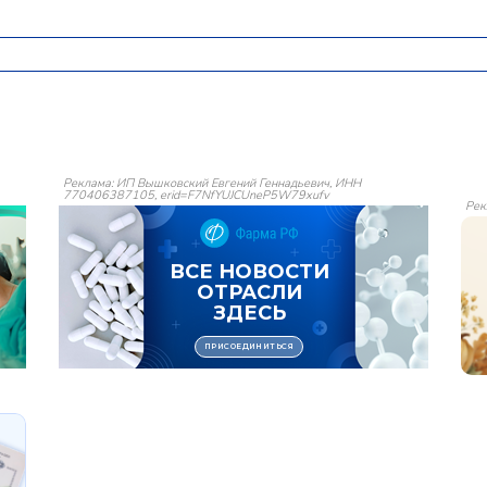
Реклама: ИП Вышковский Евгений Геннадьевич, ИНН
770406387105, erid=F7NfYUJCUneP5W79xufv
Рек