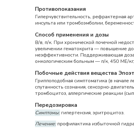
Противопоказания
Гиперчувствительность, рефрактерная арт
инсульта или тромбоэмболии, беременнос
Способ применения и дозы
В/в, п/к. При хронической почечной недос
увеличении гематокрита — повышение дозы
неэффективности. Поддерживающая доза 
онкологическим больным — п/к, 450 МЕ/кг
Побочные действия вещества Эпоэт
Гриппоподобная симптоматика (в начале 
спутанность сознания, сенсорно-двигате
тромбоцитоз, аллергические реакции (сып
Передозировка
Симптомы:
гипертензия, эритроцитоз.
Лечение:
профилактика избыточной гидрат