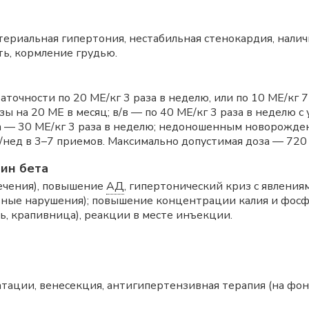
ериальная гипертония, нестабильная стенокардия, налич
ть, кормление грудью.
таточности по 20 МЕ/кг 3 раза в неделю, или по 10 МЕ/кг 
 на 20 МЕ в месяц; в/в — по 40 МЕ/кг 3 раза в неделю с
— 30 МЕ/кг 3 раза в неделю; недоношенным новорожден
/нед в 3–7 приемов. Максимально допустимая доза — 720 
ин бета
лечения), повышение
АД
, гипертонический криз с явления
льные нарушения); повышение концентрации калия и фосф
ь, крапивница), реакции в месте инъекции.
ации, венесекция, антигипертензивная терапия (на фон