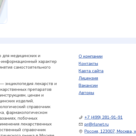
 для медицинских и
О компании
о-информационный характер
Контакты
инятия самостоятельного
Карта сайта
Лицензия
— энциклопедия лекарств и
Вакансии
екарственных препаратов
Авторы
 инструкциям, ценам и
цинских изделий,
кологический справочник
ка, фармакологическом
+7 (499) 281-91-91
азаниях, побочных
применения лекарственных
pr@rlsnet.ru
арственный справочник
Россия, 123007, Москва, у
тического рынка в Москве