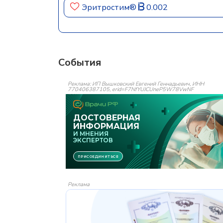
Эритростим®
0.002
События
Реклама: ИП Вышковский Евгений Геннадьевич, ИНН
770406387105, erid=F7NfYUJCUneP5W78VwNF
Реклама