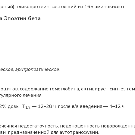
рный); гликопротеин, состоящий из 165 аминокислот
а Эпоэтин бета
еское
,
эритропоэтическое
.
лоцитов, содержание гемоглобина, активирует синтез ге
гулярного лечения.
2% дозы, Т
— 12–28 ч, после в/в введения — 4–12 ч.
1/2
а
почечная недостаточность, недоношенность новорожденн
ви, предназначенной для аутотрансфузии.