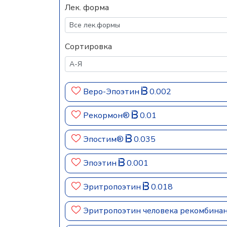
Лек. форма
Сортировка
Веро-Эпоэтин
0.002
Рекормон®
0.01
Эпостим®
0.035
Эпоэтин
0.001
Эритропоэтин
0.018
Эритропоэтин человека рекомбин