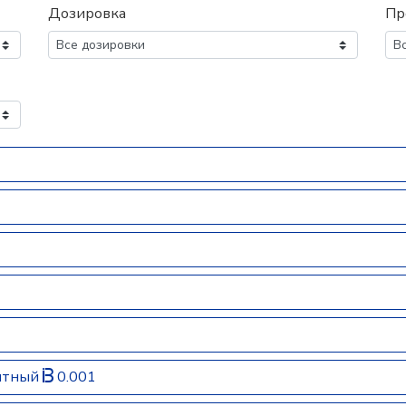
Дозировка
Пр
антный
0.001