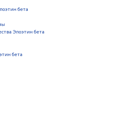
поэтин бета
зы
ства Эпоэтин бета
этин бета