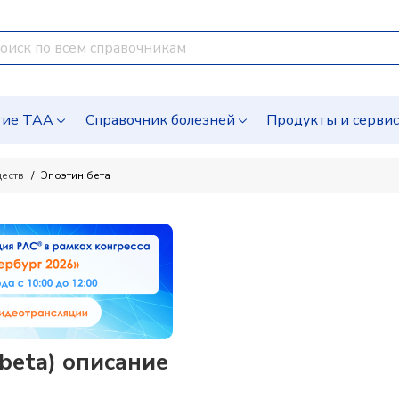
гие ТАА
Справочник болезней
Продукты и серви
ществ
Эпоэтин бета
beta) описание