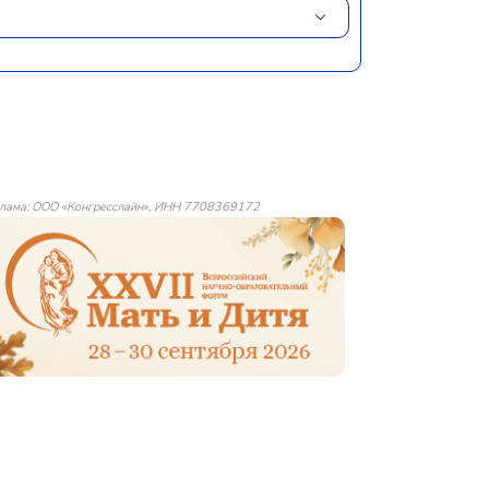
лама: ООО «Конгресслайн», ИНН 7708369172