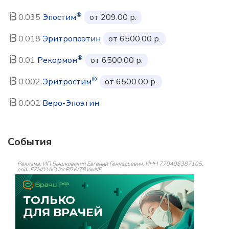
®
0.035
Эпостим
от 209.00 р.
0.018
Эритропоэтин
от 6500.00 р.
®
0.01
Рекормон
от 6500.00 р.
®
0.002
Эритростим
от 6500.00 р.
0.002
Веро-Эпоэтин
События
Реклама: ИП Вышковский Евгений Геннадьевич, ИНН 770406387105,
erid=F7NfYUJCUneP5W78VwNF