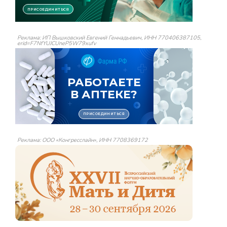
Реклама: ИП Вышковский Евгений Геннадьевич, ИНН 770406387105,
erid=F7NfYUJCUneP5W79xufv
Реклама: ООО «Конгресслайн», ИНН 7708369172