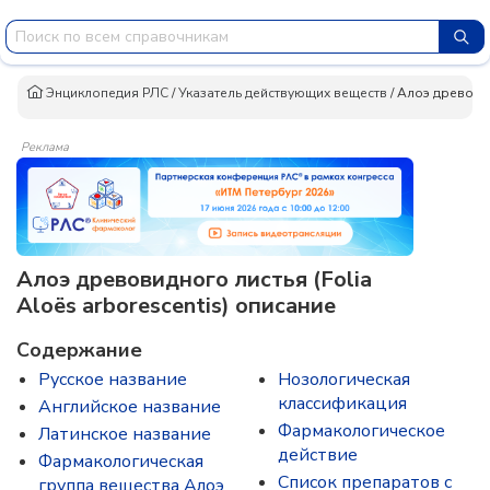
Энциклопедия РЛС
/
Указатель действующих веществ
/
Алоэ древови
Реклама
Алоэ древовидного листья (Folia
Aloёs arborescentis) описание
Содержание
Русское название
Нозологическая
классификация
Английское название
Фармакологическое
Латинское название
действие
Фармакологическая
Список препаратов с
группа вещества Алоэ