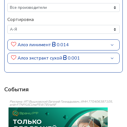
Сортировка
Алоэ линимент
0.014
Алоэ экстракт сухой
0.001
События
Реклама: ИП Вышковский Евгений Геннадьевич, ИНН 770406387105,
erid=F7NfYUJCUneP5W78VwNF