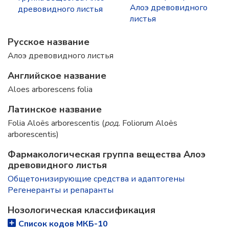
Алоэ древовидного
древовидного листья
листья
Русское название
Алоэ древовидного листья
Английское название
Aloes arborescens folia
Латинское название
Folia Aloёs arborescentis (
род.
Foliorum Aloёs
arborescentis)
Фармакологическая группа вещества Алоэ
древовидного листья
Общетонизирующие средства и адаптогены
Регенеранты и репаранты
Нозологическая классификация
Список кодов МКБ-10