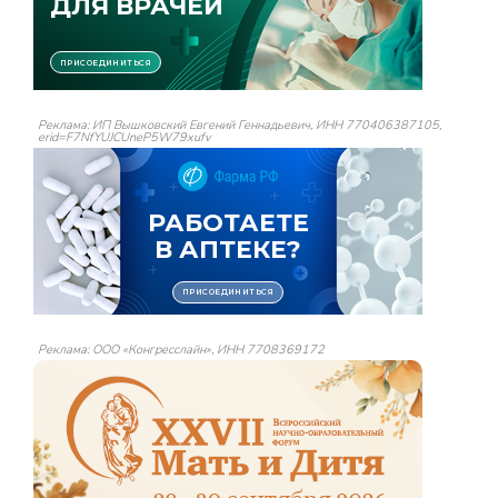
Реклама: ИП Вышковский Евгений Геннадьевич, ИНН 770406387105,
erid=F7NfYUJCUneP5W79xufv
Реклама: ООО «Конгресслайн», ИНН 7708369172