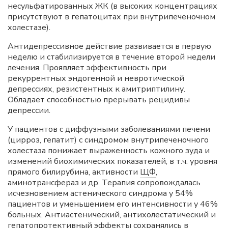
несульфатированных ЖК (в высоких концентрациях
присутствуют в гепатоцитах при внутрипеченочном
холестазе).
Антидепрессивное действие развивается в первую
неделю и стабилизируется в течение второй недели
лечения. Проявляет эффективность при
рекуррентных эндогенной и невротической
депрессиях, резистентных к амитриптилину.
Обладает способностью прерывать рецидивы
депрессии.
У пациентов с диффузными заболеваниями печени
(цирроз, гепатит) с синдромом внутрипеченочного
холестаза понижает выраженность кожного зуда и
изменений биохимических показателей, в т.ч. уровня
прямого билирубина, активности
ЩФ
,
аминотрансфераз и др. Терапия сопровождалась
исчезновением астенического синдрома у 54%
пациентов и уменьшением его интенсивности у 46%
больных. Антиастенический, антихолестатический и
гепатопротективный эффекты сохранялись в