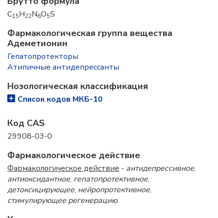
Брутто формула
C
H
N
O
S
15
22
6
5
Фармакологическая группа вещества
Адеметионин
Гепатопротекторы
Атипичные антидепрессанты
Нозологическая классификация
Список кодов МКБ-10
Код CAS
29908-03-0
Фармакологическое действие
Фармакологическое действие
-
антидепрессивное
,
антиоксидантное
,
гепатопротективное
,
детоксицирующее
,
нейропротективное
,
стимулирующее регенерацию
.