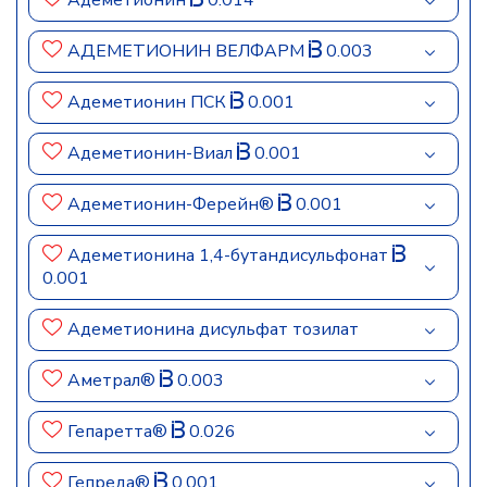
Адеметионин
0.014
АДЕМЕТИОНИН ВЕЛФАРМ
0.003
Адеметионин ПСК
0.001
Адеметионин-Виал
0.001
Адеметионин-Ферейн®
0.001
Адеметионина 1,4-бутандисульфонат
0.001
Адеметионина дисульфат тозилат
Аметрал®
0.003
Гепаретта®
0.026
Гепреда®
0.001