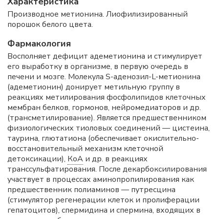
Характеристика
Производное метионина. Лиофилизированный
порошок белого цвета.
Фармакология
Восполняет дефицит адеметионина и стимулирует
его выработку в организме, в первую очередь в
печени и мозге. Молекула S-аденозил-L-метионина
(адеметионин) донирует метильную группу в
реакциях метилирования фосфолипидов клеточных
мембран белков, гормонов, нейромедиаторов и др.
(трансметилирование). Является предшественником
физиологических тиоловых соединений — цистеина,
таурина, глютатиона (обеспечивает окислительно-
восстановительный механизм клеточной
детоксикации),
КоА
и др. в реакциях
транссульфатирования. После декарбоксилирования
участвует в процессах аминопропилирования как
предшественник полиаминов — путресцина
(стимулятор регенерации клеток и пролиферации
гепатоцитов), спермидина и спермина, входящих в