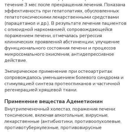
течение 3 мес после прекращения лечения. Показана
эффективность при гепатопатиях, обусловленных
гепатотоксическими лекарственными средствами
(парацетамол и др.). В результате лечения пациентов
с опиоидной наркоманией, сопровождающейся
поражением печени, отмечалась регрессия
клинических проявлений абстиненции, улучшение
функционального состояния печени и процессов
микросомального окисления, антидепрессивное
действие.
Эмпирическое применение при остеоартритах
сопровождалось уменьшением болевого синдрома и
стимуляцией синтеза протеогликанов и частичной
регенерацией хрящевой ткани.
Применение вещества Адеметионин
Внутрипеченочный холестаз, поражения печени:
токсические, включая алкогольные, вирусные,
лекарственные (антибиотики, противоопухолевые,
противотуберкулезные, противовирусные