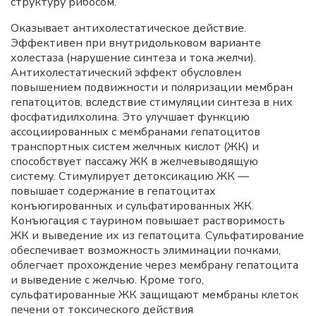
структуру рибосом.
Оказывает антихолестатическое действие.
Эффективен при внутридольковом варианте
холестаза (нарушение синтеза и тока желчи).
Антихолестатический эффект обусловлен
повышением подвижности и поляризации мембран
гепатоцитов, вследствие стимуляции синтеза в них
фосфатидилхолина. Это улучшает функцию
ассоциированных с мембранами гепатоцитов
транспортных систем желчных кислот (ЖК) и
способствует пассажу ЖК в желчевыводящую
систему. Стимулирует детоксикацию ЖК —
повышает содержание в гепатоцитах
конъюгированных и сульфатированных ЖК.
Конъюгация с таурином повышает растворимость
ЖК и выведение их из гепатоцита. Сульфатирование
обеспечивает возможность элиминации почками,
облегчает прохождение через мембрану гепатоцита
и выведение с желчью. Кроме того,
сульфатированные ЖК защищают мембраны клеток
печени от токсического действия