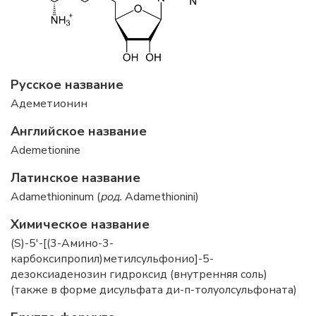
Русское название
Адеметионин
Английское название
Ademetionine
Латинское название
Adamethioninum (
род.
Adamethionini)
Химическое название
(S)-5'-[(3-Амино-3-
карбоксипропил)метилсульфонио]-5-
дезоксиаденозин гидроксид (внутренняя соль)
(также в форме дисульфата ди-п-толуолсульфоната)