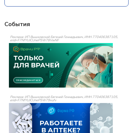
События
Реклама: ИП Вышковский Евгений Геннадьевич, ИНН 770406387105,
erid=F7NfYUJCUneP5W78VwNF
Реклама: ИП Вышковский Евгений Геннадьевич, ИНН 770406387105,
erid=F7NfYUJCUneP5W79xufv