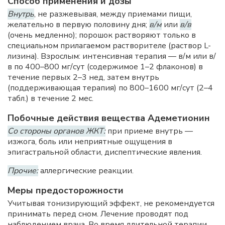
Способ применения и дозы
Внутрь
, не разжевывая, между приемами пищи,
желательно в первую половину дня;
в/м
или
в/в
(очень медленно); порошок растворяют только в
специальном прилагаемом растворителе (раствор L-
лизина). Взрослым: интенсивная терапия — в/м или в/
в по 400–800 мг/сут (содержимое 1–2 флаконов) в
течение первых 2–3 нед, затем внутрь
(поддерживающая терапия) по 800–1600 мг/сут (2–4
табл.) в течение 2 мес.
Побочные действия вещества Адеметионин
Со стороны органов ЖКТ:
при приеме внутрь —
изжога, боль или неприятные ощущения в
эпигастральной области, диспептические явления.
Прочие:
аллергические реакции.
Меры предосторожности
Учитывая тонизирующий эффект, не рекомендуется
принимать перед сном. Лечение проводят под
наблюдением врача. Во время длительной терапии