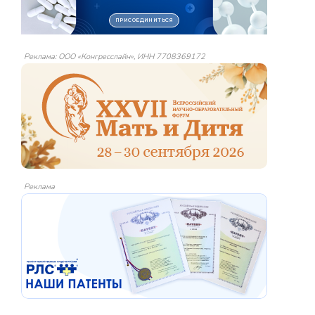
Реклама: ООО «Конгресслайн», ИНН 7708369172
Реклама