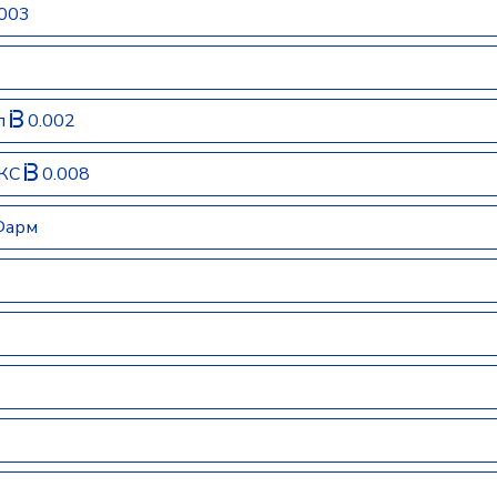
003
ал
0.002
ЕКС
0.008
Фарм