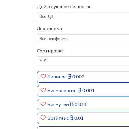
Действующее вещество
Лек. форма
Сортировка
Бивинол
0.002
Бисмопепсин
0.001
Бисмутен
0.011
Брайтвис
0.01