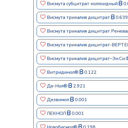
Висмута субцитрат коллоидный
0.
Висмута трикалия дицитрат
0.639
Висмута трикалия дицитрат Ренев
Висмута трикалия дицитрат-ВЕРТ
Висмута трикалия дицитрат–Эн.Си.
Витридинол®
0.122
Де-Нол®
2.921
Дезвимол
0.001
ЛЕКНОЛ
0.001
Новобисмол®
0.198