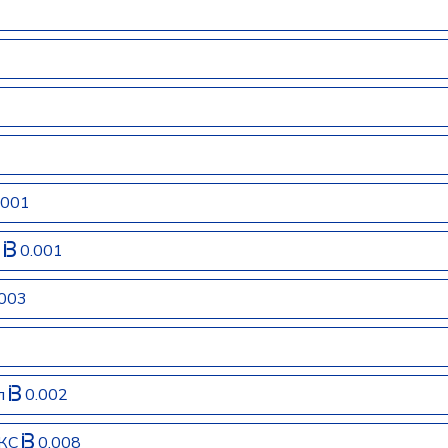
.001
м
0.001
003
ал
0.002
ЕКС
0.008