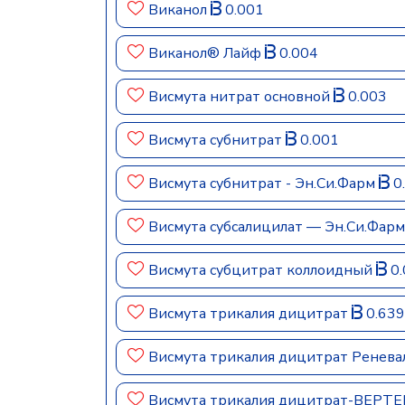
Виканол
0.001
Виканол® Лайф
0.004
Висмута нитрат основной
0.003
Висмута субнитрат
0.001
Висмута субнитрат - Эн.Си.Фарм
0
Висмута субсалицилат — Эн.Си.Фар
Висмута субцитрат коллоидный
0.
Висмута трикалия дицитрат
0.639
Висмута трикалия дицитрат Ренев
Висмута трикалия дицитрат-ВЕРТ