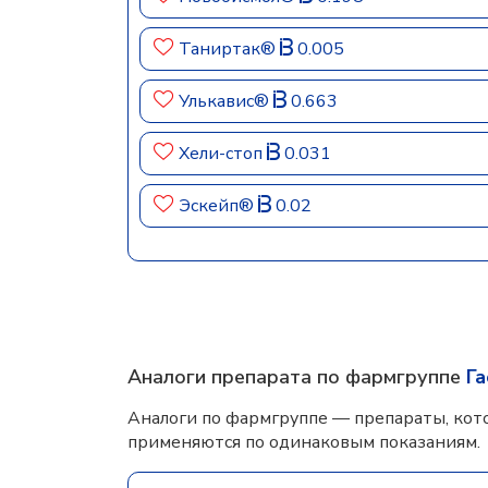
Таниртак®
0.005
Улькавис®
0.663
Хели-стоп
0.031
Эскейп®
0.02
Аналоги препарата по фармгруппе
Г
Аналоги по фармгруппе — препараты, кот
применяются по одинаковым показаниям.