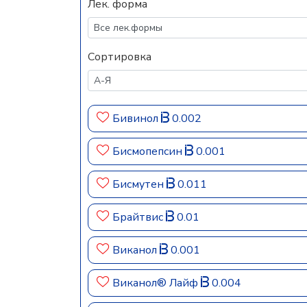
Лек. форма
Сортировка
Бивинол
0.002
Бисмопепсин
0.001
Бисмутен
0.011
Брайтвис
0.01
Виканол
0.001
Виканол® Лайф
0.004