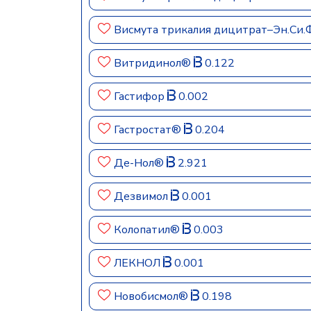
Висмута трикалия дицитрат–Эн.Си.
Витридинол®
0.122
Гастифор
0.002
Гастростат®
0.204
Де-Нол®
2.921
Дезвимол
0.001
Колопатил®
0.003
ЛЕКНОЛ
0.001
Новобисмол®
0.198