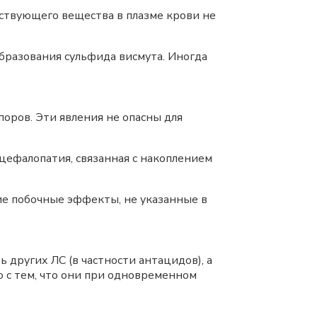
ствующего вещества в плазме крови не
бразования сульфида висмута. Иногда
поров. Эти явления не опасны для
цефалопатия, связанная с накоплением
ие побочные эффекты, не указанные в
других ЛС (в частности антацидов), а
о с тем, что они при одновременном