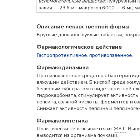
вспомогательные вещества:
кукурузный кр
калия — 23,6 мг; макрогол 6000 — 6 мг; м
Описание лекарственной формы
Круглые двояковыпуклые таблетки, покрыт
Фармакологическое действие
Гастропротективное
,
противоязвенное
.
Фармакодинамика
Противоязвенное средство с бактерицид
вяжущим действием. В кислой среде желу
белковым субстратом в виде защитной пле
гидрокарбоната, стимулирует активность
пепсина, соляной кислоты, ферментов и с
Снижает активность пепсина и пепсиноген
Фармакокинетика
Практически не всасывается из
ЖКТ
. Выв
выводится из организма почками.