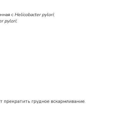
анная с
Helicobacter pylori
;
r pylori
;
т прекратить грудное вскармливание.