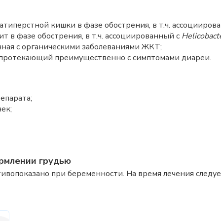
типерстной кишки в фазе обострения, в т.ч. ассоцииров
т в фазе обострения, в т.ч. ассоциированный с
Helicobacte
нная с органическими заболеваниями ЖКТ;
 протекающий преимущественно с симптомами диареи.
епарата;
ек;
рмлении грудью
ивопоказано при беременности. На время лечения следуе