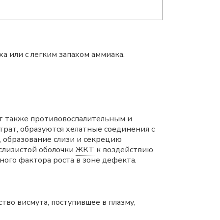
а или с легким запахом аммиака.
т также противовоспалительным и
рат, образуются хелатные соединения с
, образование слизи и секрецию
слизистой оболочки
ЖКТ
к воздействию
ного фактора роста в зоне дефекта.
тво висмута, поступившее в плазму,