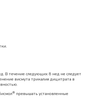
тки.
д. В течение следующих 8 нед не следует
нение висмута трикалия дицитрата в
вностью.
®
бисмол
превышать установленные