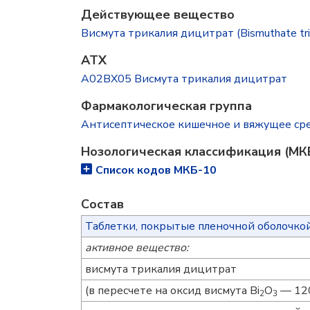
Действующее вещество
Висмута трикалия дицитрат (Bismuthate trip
ATX
A02BX05 Висмута трикалия дицитрат
Фармакологическая группа
Антисептическое кишечное и вяжущее ср
Нозологическая классификация (МК
Список кодов МКБ-10
Состав
Таблетки, покрытые пленочной оболочко
активное вещество:
висмута трикалия дицитрат
(в пересчете на оксид висмута Bi
O
— 120
2
3