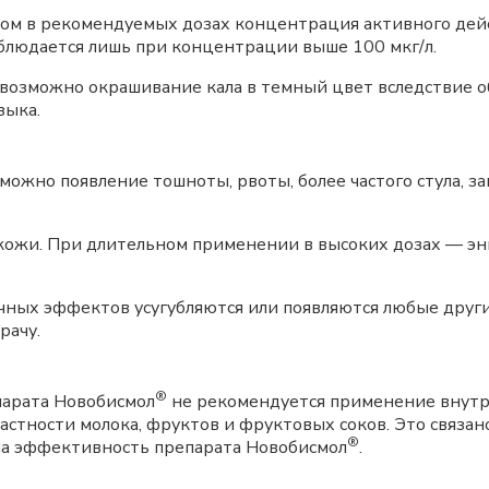
том в рекомендуемых дозах концентрация активного дей
аблюдается лишь при концентрации выше 100 мкг/л.
возможно окрашивание кала в темный цвет вследствие о
зыка.
можно появление тошноты, рвоты, более частого стула, за
 кожи. При длительном применении в высоких дозах — эн
очных эффектов усугубляются или появляются любые друг
рачу.
®
епарата Новобисмол
не рекомендуется применение внутрь 
астности молока, фруктов и фруктовых соков. Это связан
®
на эффективность препарата Новобисмол
.