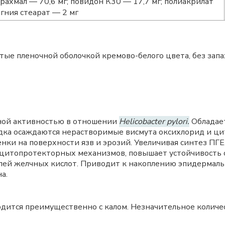
ахмал — 70,6 мг; повидон К30 — 17,7 мг; полиакрилат
агния стеарат — 2 мг
ые пленочной оболочкой кремово-белого цвета, без запах
ной активностью в отношении
Helicobacter pylori.
Обладае
дка осаждаются нерастворимые висмута оксихлорид и цит
нки на поверхности язв и эрозий. Увеличивая синтез ПГЕ
 цитопротекторных механизмов, повышает устойчивость 
олей желчных кислот. Приводит к накоплению эпидермаль
а.
одится преимущественно с калом. Незначительное количес