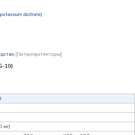
otassium dicitrate)
едство
[Гастропротекторы]
Б-10)
й
 мг)