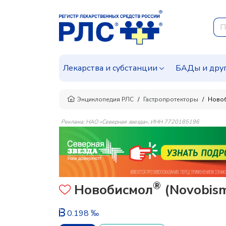
Лекарства и субстанции
БАДы и дру
Энциклопедия РЛС
Гастропротекторы
Ново
Реклама: НАО «Северная звезда», ИНН 7720185196
®
Новобисмол
(Novobism
0.198 ‰