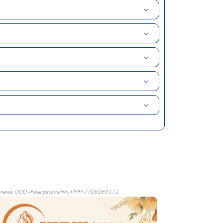
лама: ООО «Конгресслайн», ИНН 7708369172