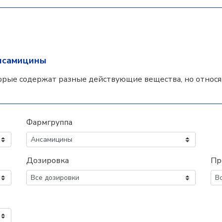
нсамицины
орые содержат разные действующие вещества, но относят
Фармгруппа
Дозировка
Пр