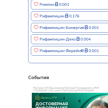
Римпин
0.001
Рифампицин
0.176
Рифампицин-Бинергия
0.001
Рифампицин-Деко
0.004
Рифампицин-Ферейн®
0.001
События
Реклама: ИП Вышковский Евгений Геннадьевич, ИНН
770406387105, erid=F7NfYUJCUneP5W78VwNF