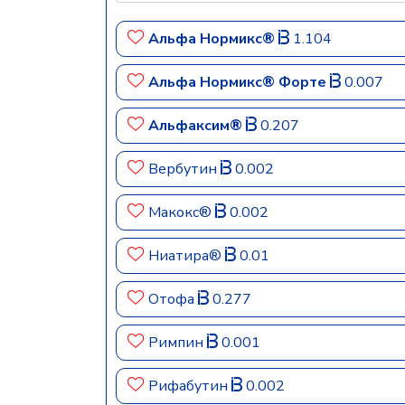
Альфа Нормикс®
1.104
Альфа Нормикс® Форте
0.007
Альфаксим®
0.207
Вербутин
0.002
Макокс®
0.002
Ниатира®
0.01
Отофа
0.277
Римпин
0.001
Рифабутин
0.002