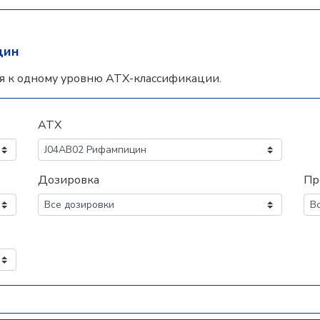
цин
я к одному уровню АТХ-классификации.
АТХ
Дозировка
Пр