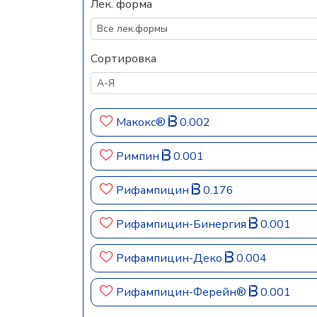
Лек. форма
Сортировка
Макокс®
0.002
Римпин
0.001
Рифампицин
0.176
Рифампицин-Бинергия
0.001
Рифампицин-Деко
0.004
Рифампицин-Ферейн®
0.001