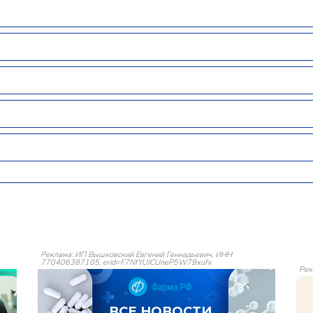
Реклама: ИП Вышковский Евгений Геннадьевич, ИНН
770406387105, erid=F7NfYUJCUneP5W79xufv
Рек