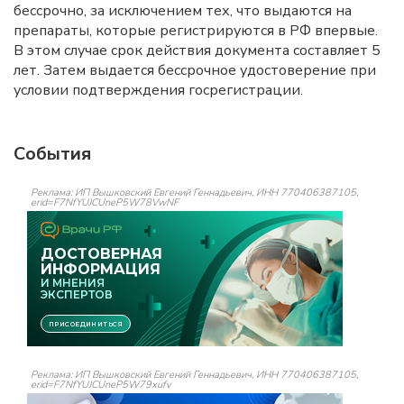
бессрочно, за исключением тех, что выдаются на
препараты, которые регистрируются в РФ впервые.
В этом случае срок действия документа составляет 5
лет. Затем выдается бессрочное удостоверение при
условии подтверждения госрегистрации.
События
Реклама: ИП Вышковский Евгений Геннадьевич, ИНН 770406387105,
erid=F7NfYUJCUneP5W78VwNF
Реклама: ИП Вышковский Евгений Геннадьевич, ИНН 770406387105,
erid=F7NfYUJCUneP5W79xufv