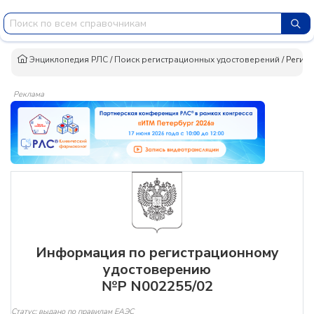
Энциклопедия РЛС
/
Поиск регистрационных удостоверений
/
Регист
Реклама
Информация по регистрационному
удостоверению
№Р N002255/02
Статус: выдано по правилам ЕАЭС