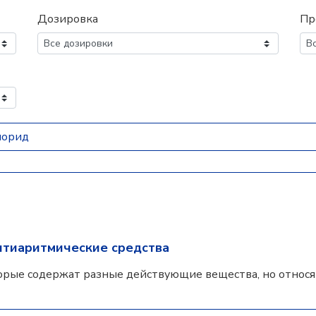
Дозировка
Пр
лорид
нтиаритмические средства
орые содержат разные действующие вещества, но относят