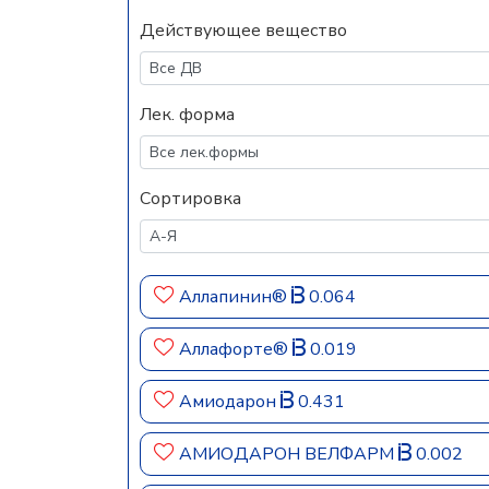
Действующее вещество
Лек. форма
Сортировка
Аллапинин®
0.064
Аллафорте®
0.019
Амиодарон
0.431
АМИОДАРОН ВЕЛФАРМ
0.002