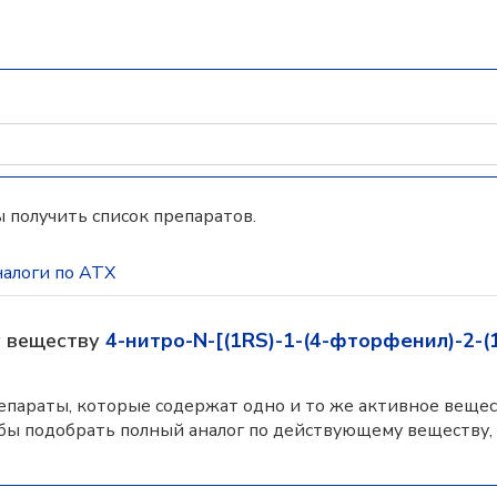
 получить список препаратов.
алоги по АТХ
у веществу
4-нитро-N-[(1RS)-1-(4-фторфенил)-2-(
параты, которые содержат одно и то же активное вещес
бы подобрать полный аналог по действующему веществу,