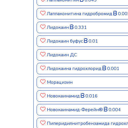
Лаппаконитин
0.043
Лаппаконитина гидробромид
0.00
Лидокаин
0.331
Лидокаин буфус
0.01
Лидокаин ДС
Лидокаина гидрохлорид
0.001
Морацизин
Новокаинамид
0.016
Новокаинамид-Ферейн®
0.004
Пиперидилнитробензамида гидрох