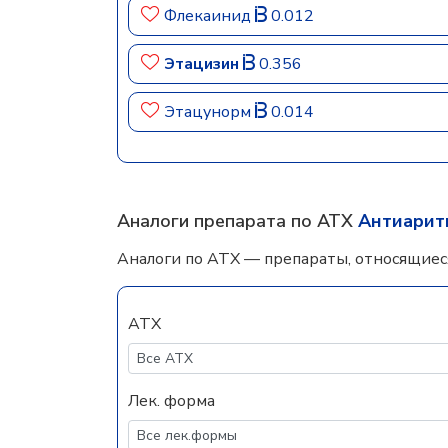
Флекаинид
0.012
Этацизин
0.356
Этацунорм
0.014
Аналоги препарата по АТХ
Антиаритм
Аналоги по АТХ — препараты, относящиес
АТХ
Лек. форма