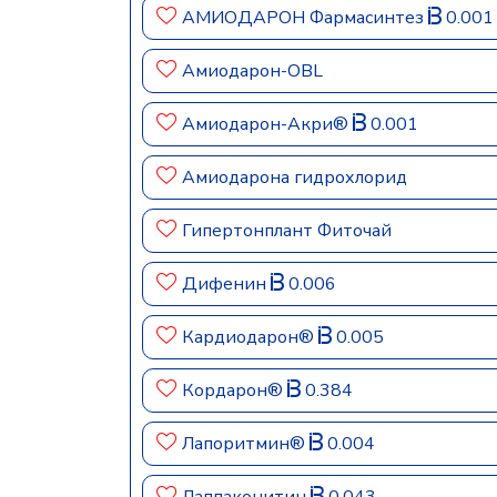
АМИОДАРОН Фармасинтез
0.001
Амиодарон-OBL
Амиодарон-Акри®
0.001
Амиодарона гидрохлорид
Гипертонплант Фиточай
Дифенин
0.006
Кардиодарон®
0.005
Кордарон®
0.384
Лапоритмин®
0.004