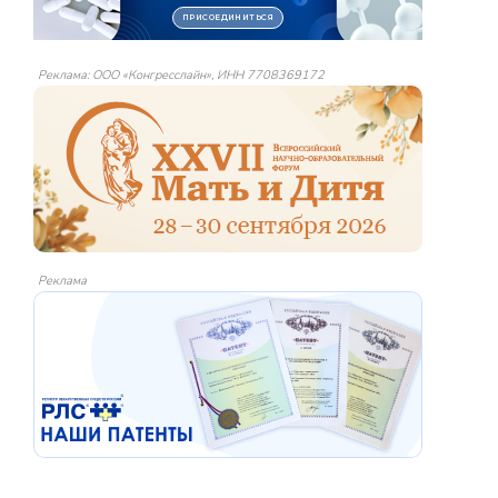
Реклама: ООО «Конгресслайн», ИНН 7708369172
Реклама