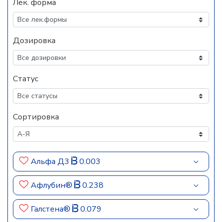
Лек. форма
Дозировка
Статус
Сортировка
Альфа Д3
0.003
Афлубин®
0.238
Галстена®
0.079