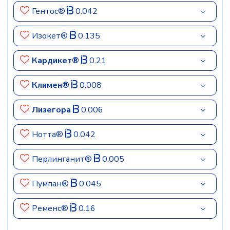
Гентос®
0.042
Изокет®
0.135
Кардикет®
0.21
Климен®
0.008
Лизегора
0.006
Нотта®
0.042
Перлинганит®
0.005
Пумпан®
0.045
Ременс®
0.16