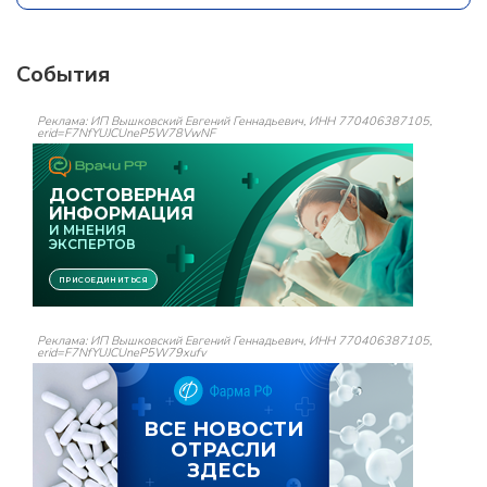
События
Реклама: ИП Вышковский Евгений Геннадьевич, ИНН 770406387105,
erid=F7NfYUJCUneP5W78VwNF
Реклама: ИП Вышковский Евгений Геннадьевич, ИНН 770406387105,
erid=F7NfYUJCUneP5W79xufv