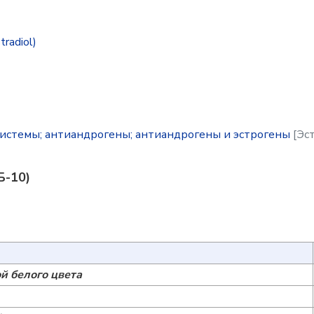
radiol)
истемы; антиандрогены; антиандрогены и эстрогены
[Эс
Б-10)
й белого цвета