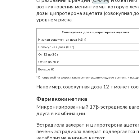
страхования Франции (
CNAM
) и охватил
возникновения менингиомы, которую лечи
дозы ципротерона ацетата (совокупная доз
уровнем риска.
Совокупная доза ципротерона ацетата
Низкая совокупная доза (<3 г)
Совокупная доза (≥3 г)
От 12 до 36 г
От 36 до 60 г
Больше 60 г
* С поправкой на возраст, как переменную, зависящую от времени, и исход
Например, совокупная доза 12 г может соо
Фармакокинетика
Микронизированный 17β-эстрадиола вале
друга в комбинации.
Эстрадиола валерат и ципротерона ацетат
печень эстрадиола валерат подвергается 
катаболизма жирных кислот.