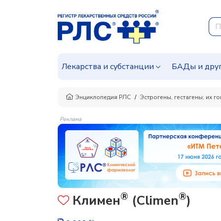
Лекарства и субстанции
БАДы и дру
Энциклопедия РЛС
Эстрогены, гестагены; их г
Реклама
®
®
Климен
(Climen
)