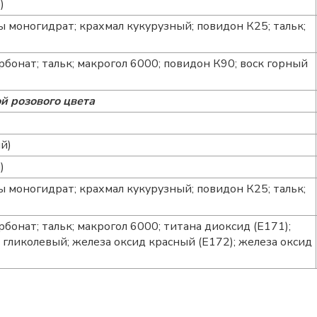
)
 моногидрат; крахмал кукурузный; повидон К25; тальк;
рбонат; тальк; макрогол 6000; повидон К90; воск горный
й розового цвета
й)
)
 моногидрат; крахмал кукурузный; повидон К25; тальк;
рбонат; тальк; макрогол 6000; титана диоксид (E171);
гликолевый; железа оксид красный (E172); железа оксид