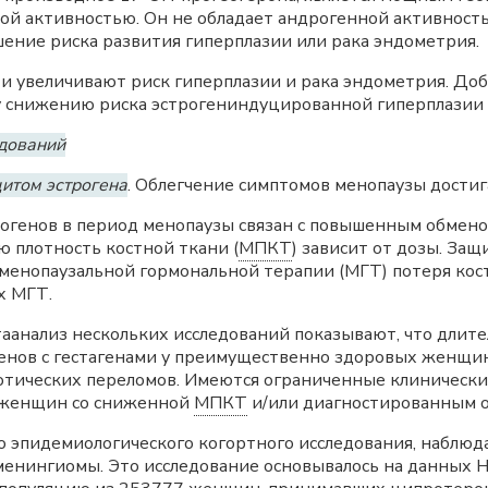
й активностью. Он не обладает андрогенной активност
ение риска развития гиперплазии или рака эндометрия.
и увеличивают риск гиперплазии и рака эндометрия. Доб
у снижению риска эстрогениндуцированной гиперплазии
едований
итом эстрогена
. Облегчение симптомов менопаузы достиг
огенов в период менопаузы связан с повышенным обмен
ю плотность костной ткани (
МПКТ
) зависит от дозы. За
менопаузальной гормональной терапии (МГТ) потеря кост
х МГТ.
етаанализ нескольких исследований показывают, что дли
енов с гестагенами у преимущественно здоровых женщин
ротических переломов. Имеются ограниченные клиническ
 женщин со сниженной
МПКТ
и/или диагностированным о
о эпидемиологического когортного исследования, наблюд
менингиомы. Это исследование основывалось на данных