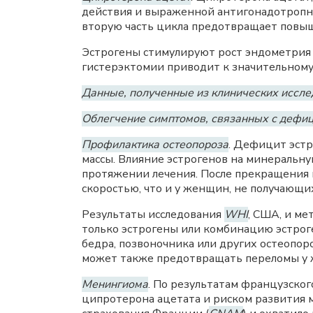
действия и выраженной антигонадотропно
вторую часть цикла предотвращает повыш
Эстрогены стимулируют рост эндометрия 
гистерэктомии приводит к значительном
Данные, полученные из клинических иссл
Облегчение симптомов, связанных с дефиц
Профилактика остеопороза
. Дефицит эстр
массы. Влияние эстрогенов на минеральну
протяжении лечения. После прекращения 
скоростью, что и у женщин, не получающи
Результаты исследования
WHI
, США, и м
только эстрогены или комбинацию эстрог
бедра, позвоночника или других остеопо
может также предотвращать переломы у
Менингиома
. По результатам французског
ципротерона ацетата и риском развития 