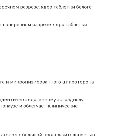
еречном разрезе: ядро таблетки белого
а поперечном разрезе: ядро таблетки
та и микронизированного ципротерона
 идентично эндогенному эстрадиолу
нопаузе и облегчает клинические
стагеном с большой продолжительностью