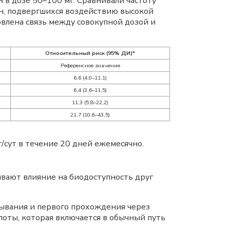
в дозе 50–100 мг. Сравнивали частоту
н, подвергшихся воздействию высокой
новлена связь между совокупной дозой и
Относительный риск (95% ДИ)*
Референсное значение
6,6 (4,0–11,1)
6,4 (3,6–11,5)
11,3 (5,8–22,2)
21,7 (10,8–43,5)
г/сут в течение 20 дней ежемесячно.
вают влияние на биодоступность друг
сывания и первого прохождения через
лоты, которая включается в обычный путь