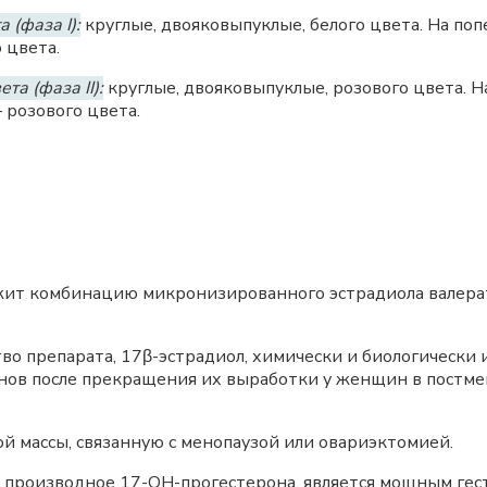
 (фаза I):
круглые, двояковыпуклые, белого цвета. На поп
 цвета.
та (фаза II):
круглые, двояковыпуклые, розового цвета. Н
 розового цвета.
ит комбинацию микронизированного эстрадиола валера
во препарата, 17β-эстрадиол, химически и биологически
нов после прекращения их выработки у женщин в постме
 массы, связанную с менопаузой или овариэктомией.
, производное 17-OH-прогестерона, является мощным ге