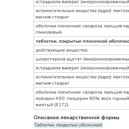
эстрадиола валерат (микронизированный
вспомогательные вещества (ядро):
лактозы
магния стеарат
оболочка пленочная:
сахароза; кальция ка
гликолевый
таблетки, покрытые пленочной оболочко
действующие вещества:
ципротерона ацетат (микронизированны
эстрадиола валерат (микронизированный
вспомогательные вещества (ядро):
лактозы
магния стеарат
оболочка пленочная:
сахароза; кальция ка
повидон К90; глицерин 85%; воск горный 
желтый (E172)
Описание лекарственной формы
Таблетки, покрытые оболочкой.