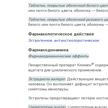
Таблетки, покрытые оболочкой белого цвета
или почти белого цвета, оболочка — белого
Таблетки, покрытые оболочкой розового цве
белого или почти белого цвета, оболочка —
Фармакологическое действие
Эстрогенное
,
антиостеопоротическое
.
Фармакодинамика
Фармакодинамические эффекты
®
Лекарственный препарат Климен
содерж
ацетата для циклического применения.
Эстрадиола валерат
. Действующее вещест
человека. Он восполняет дефицит эстроге
симптомы менопаузы.
Эстрогены предотвращают потерю костной
Ципротерона ацетат
. Ципротерона ацетат