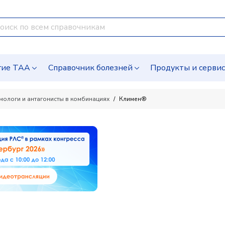
гие ТАА
Справочник болезней
Продукты и серви
омологи и антагонисты в комбинациях
Климен®