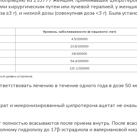
о популяцию из 253777 женщин, принимавших ципротерон 
ли хирургическим путем или лучевой терапией, у женщи
а ≥3 г), и низкой дозы (совокупная доза <3 г). Была уста
Уровень заболеваемости (в пациенто-лет)
4,5/100000
23,8/100000
26/100000
54,4/100000
129,1/100000
ный уровень эстрогенов.
тветствовать лечению в течение одного года в дозе 50 м
рат и микронизированный ципротерона ацетат не оказы
 полностью всасываются после приема внутрь. После вса
полному гидролизу до 17β-эстрадиола и валериановой кис