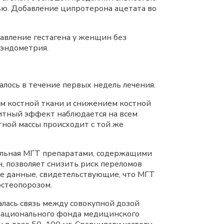
ью. Добавление ципротерона ацетата во
авление гестагена у женщин без
 эндометрия.
алось в течение первых недель лечения.
ом костной ткани и снижением костной
щитный эффект наблюдается на всем
ной массы происходит с той же
тельная МГТ препаратами, содержащими
, позволяет снизить риск переломов
ие данные, свидетельствующие, что МГТ
стеопорозом.
алась связь между совокупной дозой
 Национального фонда медицинского