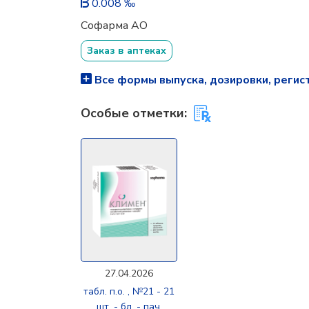
0.008 ‰
Софарма АО
Заказ в аптеках
Все формы выпуска, дозировки, регис
Особые отметки:
27.04.2026
табл. п.о. , №21 - 21
шт. - бл. - пач.