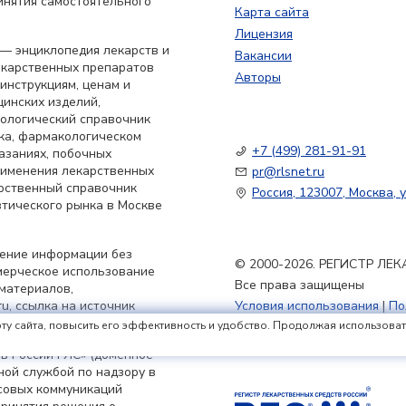
инятия самостоятельного
Карта сайта
Лицензия
— энциклопедия лекарств и
Вакансии
екарственных препаратов
Авторы
 инструкциям, ценам и
цинских изделий,
кологический справочник
ка, фармакологическом
+7 (499) 281-91-91
азаниях, побочных
применения лекарственных
pr@rlsnet.ru
арственный справочник
Россия, 123007, Москва, у
тического рынка в Москве
нение информации без
© 2000-2026. РЕГИСТР Л
мерческое использование
Все права защищены
материалов,
u, ссылка на источник
Условия использования
|
По
Политика обработки файлов
ту сайта, повысить его эффективность и удобство. Продолжая использовать 
в России РЛС» (доменное
ьной службой по надзору в
совых коммуникаций