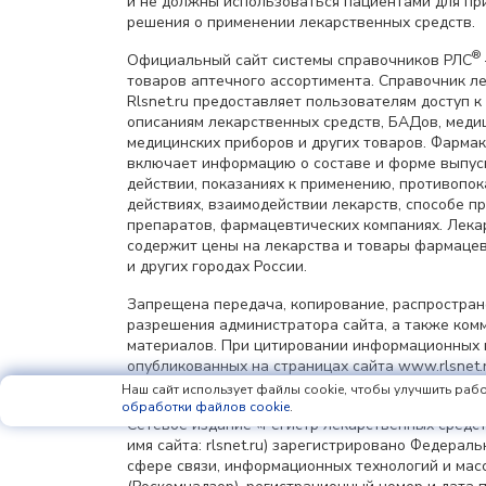
и не должны использоваться пациентами для пр
решения о применении лекарственных средств.
®
Официальный сайт системы справочников РЛС
товаров аптечного ассортимента. Справочник л
Rlsnet.ru предоставляет пользователям доступ к
описаниям лекарственных средств, БАДов, меди
медицинских приборов и других товаров. Фарма
включает информацию о составе и форме выпус
действии, показаниях к применению, противопок
действиях, взаимодействии лекарств, способе 
препаратов, фармацевтических компаниях. Лек
содержит цены на лекарства и товары фармацев
и других городах России.
Запрещена передача, копирование, распростра
разрешения администратора сайта, а также ком
материалов. При цитировании информационных 
опубликованных на страницах сайта www.rlsnet.r
информации обязательна.
Наш сайт использует файлы cookie, чтобы улучшить рабо
обработки файлов cookie
.
Сетевое издание «Регистр лекарственных средст
имя сайта: rlsnet.ru) зарегистрировано Федерал
сфере связи, информационных технологий и мас