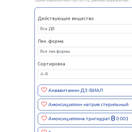
Харбин Фармасьютикал Груп Ко.Лтд, Дженерал фарм.фэктори
Действующее вещество
Лек. форма
Сортировка
Аквавитамин Д3-ВИАЛ
Амоксициллин натрия стерильный
Амоксициллина тригидрат
0.001