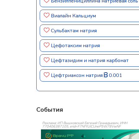
Бензилпенициллина натриевая сол
Виалайн Кальциум
Сульбактам натрия
Цефотаксим натрия
Цефтазидим и натрия карбонат
Цефтриаксон натрия
0.001
События
Реклама: ИП Вышковский Евгений Геннадьевич, ИНН
770406387105, erid=F7NfYUJCUneP5W78VwNF