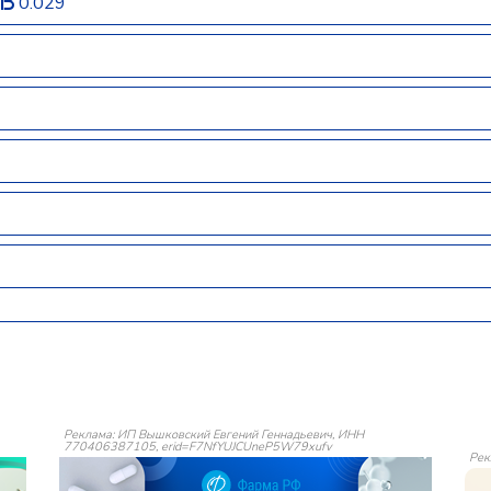
ь
0.029
Реклама: ИП Вышковский Евгений Геннадьевич, ИНН
770406387105, erid=F7NfYUJCUneP5W79xufv
Рек