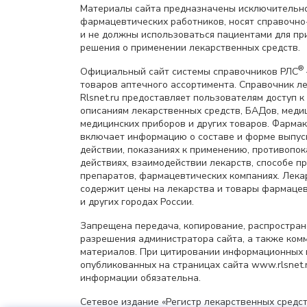
Материалы сайта предназначены исключительно
фармацевтических работников, носят справочн
и не должны использоваться пациентами для пр
решения о применении лекарственных средств.
®
Официальный сайт системы справочников РЛС
товаров аптечного ассортимента. Справочник л
Rlsnet.ru предоставляет пользователям доступ к
описаниям лекарственных средств, БАДов, меди
медицинских приборов и других товаров. Фарма
включает информацию о составе и форме выпус
действии, показаниях к применению, противопок
действиях, взаимодействии лекарств, способе 
препаратов, фармацевтических компаниях. Лек
содержит цены на лекарства и товары фармацев
и других городах России.
Запрещена передача, копирование, распростра
разрешения администратора сайта, а также ком
материалов. При цитировании информационных 
опубликованных на страницах сайта www.rlsnet.r
информации обязательна.
Сетевое издание «Регистр лекарственных средст