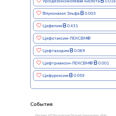
Урсодезоксихолевая кислота
0.016
Флуконазол Эльфа
0.003
Цефепим
0.431
Цефотаксим-ЛЕКСВМ®
Цефтазидим
0.069
Цефтриаксон-ЛЕКСВМ®
0.001
Цефуроксим
0.059
События
Реклама: ИП Вышковский Евгений Геннадьевич, ИНН