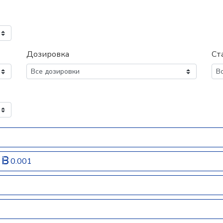
Дозировка
Ст
®
0.001