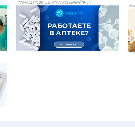
770406387105, erid=F7NfYUJCUneP5W79xufv
Рек