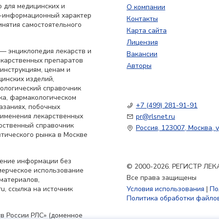
 для медицинских и
О компании
о-информационный характер
Контакты
инятия самостоятельного
Карта сайта
Лицензия
— энциклопедия лекарств и
Вакансии
екарственных препаратов
Авторы
 инструкциям, ценам и
цинских изделий,
кологический справочник
ка, фармакологическом
+7 (499) 281-91-91
азаниях, побочных
применения лекарственных
pr@rlsnet.ru
арственный справочник
Россия, 123007, Москва, у
тического рынка в Москве
нение информации без
© 2000-2026. РЕГИСТР Л
мерческое использование
Все права защищены
материалов,
u, ссылка на источник
Условия использования
|
По
Политика обработки файлов
в России РЛС» (доменное