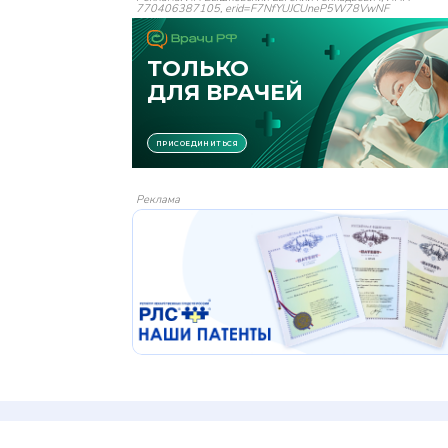
770406387105, erid=F7NfYUJCUneP5W78VwNF
Реклама