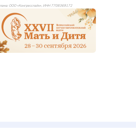
лама: ООО «Конгресслайн», ИНН 7708369172