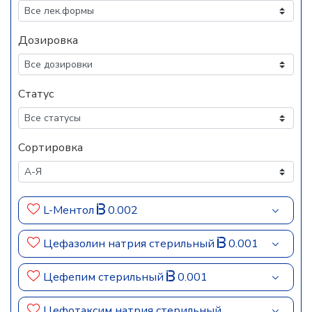
Дозировка
Статус
Сортировка
L-Ментол
0.002
Цефазолин натрия стерильный
0.001
Цефепим стерильный
0.001
Цефотаксим натрия стерильный