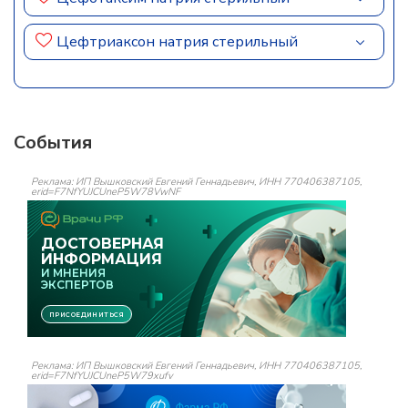
Цефтриаксон натрия стерильный
События
Реклама: ИП Вышковский Евгений Геннадьевич, ИНН 770406387105,
erid=F7NfYUJCUneP5W78VwNF
Реклама: ИП Вышковский Евгений Геннадьевич, ИНН 770406387105,
erid=F7NfYUJCUneP5W79xufv