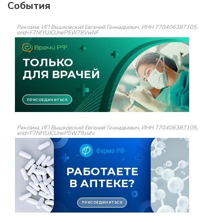
События
Реклама: ИП Вышковский Евгений Геннадьевич, ИНН 770406387105,
erid=F7NfYUJCUneP5W78VwNF
Реклама: ИП Вышковский Евгений Геннадьевич, ИНН 770406387105,
erid=F7NfYUJCUneP5W79xufv