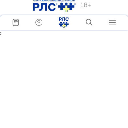
18+
;