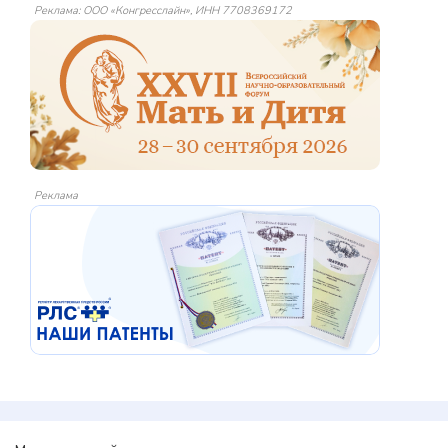
Реклама: ООО «Конгресслайн», ИНН 7708369172
Реклама