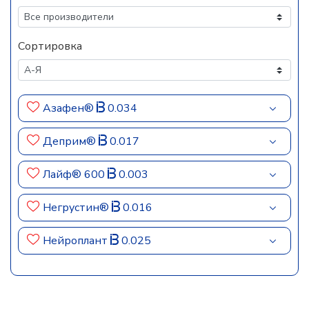
Сортировка
Азафен®
0.034
Деприм®
0.017
Лайф® 600
0.003
Негрустин®
0.016
Нейроплант
0.025