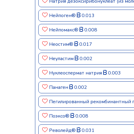
Натрия дезоксирибонуклеат (из мол
Нейпоген®
0.013
Нейпомакс®
0.008
Неостим®
0.017
Неуластим
0.002
Нуклеоспермат натрия
0.003
Панаген
0.002
Пегилированный рекомбинантный г
Поэксо®
0.008
Револейд®
0.031