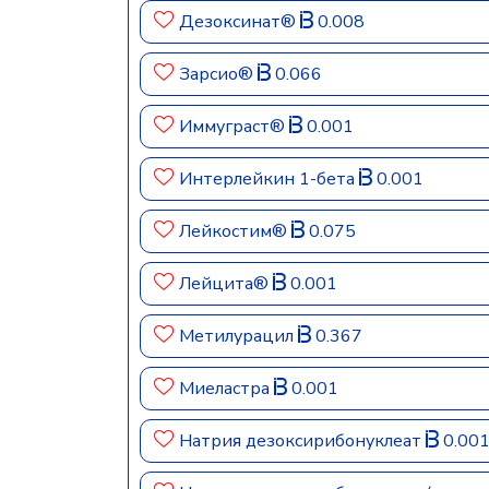
Дезоксинат®
0.008
Зарсио®
0.066
Иммуграст®
0.001
Интерлейкин 1-бета
0.001
Лейкостим®
0.075
Лейцита®
0.001
Метилурацил
0.367
Миеластра
0.001
Натрия дезоксирибонуклеат
0.00