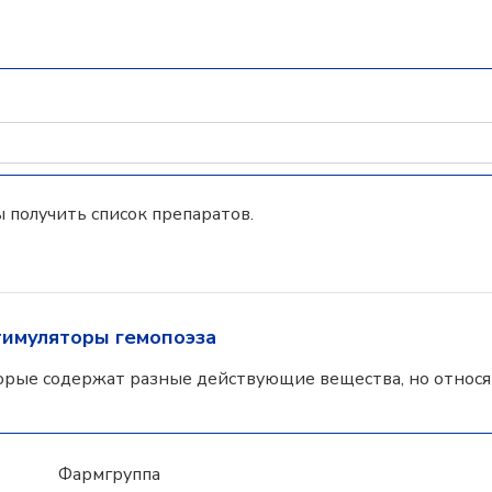
 получить список препаратов.
тимуляторы гемопоэза
орые содержат разные действующие вещества, но относят
Фармгруппа