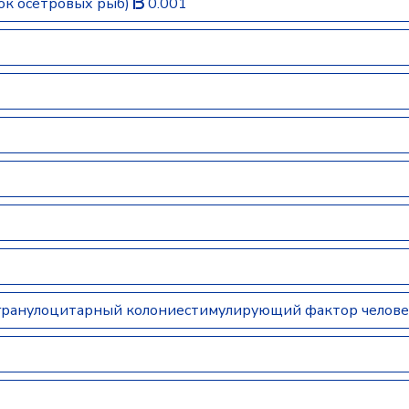
ок осетровых рыб)
0.001
ранулоцитарный колониестимулирующий фактор челове