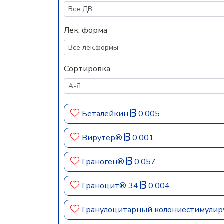
Лек. форма
Сортировка
Беталейкин
0.005
Вирутер®
0.001
Граноген®
0.057
Граноцит® 34
0.004
Гранулоцитарный колониестимулир