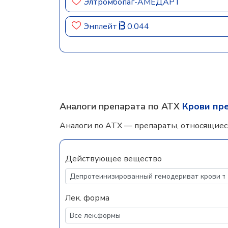
Элтромбопаг-АМЕДАРТ
Энплейт
0.044
Аналоги препарата по АТХ
Крови пр
Аналоги по АТХ — препараты, относящиес
Действующее вещество
Лек. форма