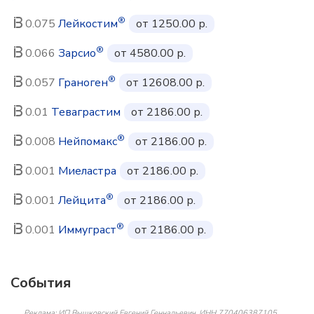
®
0.075
Лейкостим
от 1250.00 р.
®
0.066
Зарсио
от 4580.00 р.
®
0.057
Граноген
от 12608.00 р.
0.01
Теваграстим
от 2186.00 р.
®
0.008
Нейпомакс
от 2186.00 р.
0.001
Миеластра
от 2186.00 р.
®
0.001
Лейцита
от 2186.00 р.
®
0.001
Иммуграст
от 2186.00 р.
События
Реклама: ИП Вышковский Евгений Геннадьевич, ИНН 770406387105,