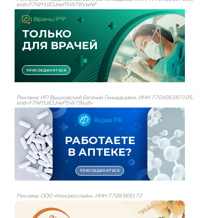
erid=F7NfYUJCUneP5W78VwNF
Реклама: ИП Вышковский Евгений Геннадьевич, ИНН 770406387105,
erid=F7NfYUJCUneP5W79xufv
Реклама: ООО «Конгресслайн», ИНН 7708369172