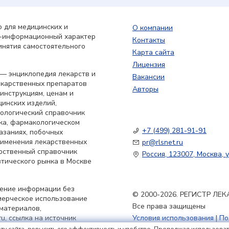
 для медицинских и
О компании
о-информационный характер
Контакты
инятия самостоятельного
Карта сайта
Лицензия
— энциклопедия лекарств и
Вакансии
екарственных препаратов
Авторы
 инструкциям, ценам и
цинских изделий,
кологический справочник
ка, фармакологическом
+7 (499) 281-91-91
азаниях, побочных
применения лекарственных
pr@rlsnet.ru
арственный справочник
Россия, 123007, Москва, у
тического рынка в Москве
нение информации без
© 2000-2026. РЕГИСТР Л
мерческое использование
Все права защищены
материалов,
u, ссылка на источник
Условия использования
|
По
Политика обработки файлов