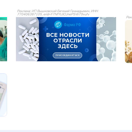
Реклама: ИП Вышковский Евгений Геннадьевич, ИНН
770406387105, erid=F7NfYUJCUneP5W79xufv
Рек