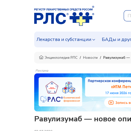
Лекарства и субстанции
БАДы и дру
Энциклопедия РЛС
Новости
Равулизумаб — 
Реклама
Равулизумаб — новое оп