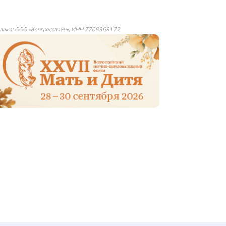
лама: ООО «Конгресслайн», ИНН 7708369172