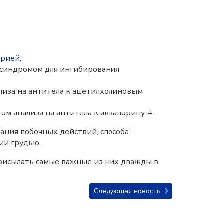
урией
;
м синдромом для ингибирования
лиза на антитела к ацетилхолиновым
м анализа на антитела к аквапорину-4.
ания побочных действий, способа
ии грудью.
присылать самые важные из них дважды в
Следующая новость