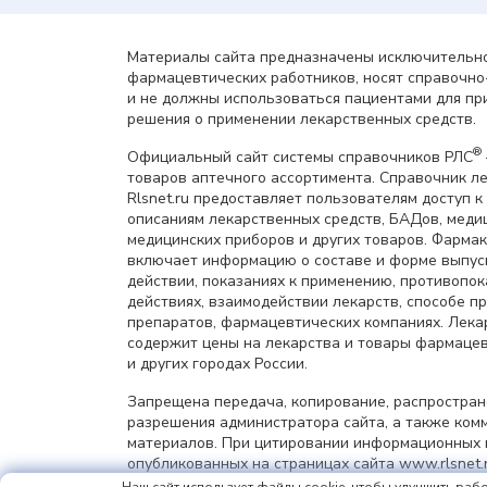
Материалы сайта предназначены исключительно
фармацевтических работников, носят справочн
и не должны использоваться пациентами для пр
решения о применении лекарственных средств.
®
Официальный сайт системы справочников РЛС
товаров аптечного ассортимента. Справочник л
Rlsnet.ru предоставляет пользователям доступ к
описаниям лекарственных средств, БАДов, меди
медицинских приборов и других товаров. Фарма
включает информацию о составе и форме выпус
действии, показаниях к применению, противопок
действиях, взаимодействии лекарств, способе 
препаратов, фармацевтических компаниях. Лек
содержит цены на лекарства и товары фармацев
и других городах России.
Запрещена передача, копирование, распростра
разрешения администратора сайта, а также ком
материалов. При цитировании информационных 
опубликованных на страницах сайта www.rlsnet.r
информации обязательна.