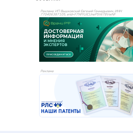
Реклама: ИП Вышковский Евгений Геннадьевич, ИНН
770406387105, erid=F7NfYUJCUneP5W78VwNF
Реклама