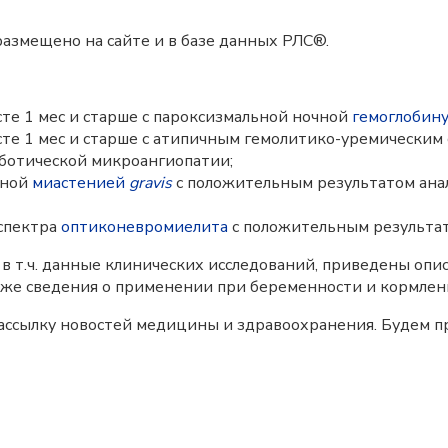
азмещено на сайте и в базе данных РЛС®.
сте 1 мес и старше с пароксизмальной ночной
гемоглобин
сте 1 мес и старше с атипичным гемолитико-уремически
ботической микроангиопатии;
нной
миастенией
gravis
с положительным результатом ана
 спектра
оптиконевромиелита
с положительным результато
 т.ч. данные клинических исследований, приведены опис
кже сведения о применении при беременности и кормлен
 рассылку новостей медицины и здравоохранения. Будем 