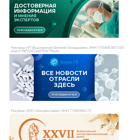
Реклама: ИП Вышковский Евгений Геннадьевич, ИНН 770406387105,
erid=F7NfYUJCUneP5W79xufv
Реклама: ООО «Конгресслайн», ИНН 7708369172