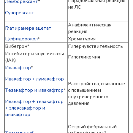
Парадоксальная реакция
Лемборексант
*
на ЛС
Суворексант
Анафилактическая
Глатирамера ацетат
реакция
Цефидерокол
*
Хроматурия
Вибегрон*
Гиперчувствительность
Ингибиторы янус-киназы
Гипогликемия
(JAK)
Ивакафтор
*
Ивакафтор + лумакафтор
Расстройства, связанные
Тезакафтор и ивакафтор
*
с повышением
внутричерепного
Ивакафтор + тезакафтор
давления
+ элексакафтор и
ивакафтор
Острый фебрильный