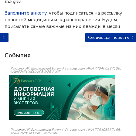
fda.gov
Заполните анкету
, чтобы подписаться на рассылку
новостей медицины и здравоохранения. Будем
присылать самые важные из них дважды в месяц
Следующая новость
События
Реклама: ИП Вышковский Евгений Геннадьевич, ИНН 770406387105,
erid=F7NfYUJCUneP5W78VwNF
Реклама: ИП Вышковский Евгений Геннадьевич, ИНН 770406387105,
erid=F7NfYUJCUneP5W79xufv