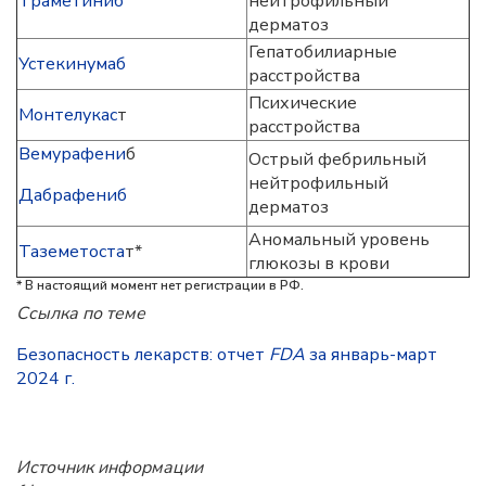
Траметиниб
нейтрофильный
дерматоз
Гепатобилиарные
Устекинумаб
расстройства
Психические
Монтелукас
т
расстройства
Вемурафени
б
Острый фебрильный
нейтрофильный
Дабрафениб
дерматоз
Аномальный уровень
Таземетоста
т*
глюкозы в крови
* В настоящий момент нет регистрации в РФ.
Ссылка по теме
Безопасность лекарств: отчет
FDA
за январь-март
2024 г.
Источник информации