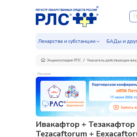
Лекарства и субстанции
БАДы и дру
Энциклопедия РЛС
Указатель действующих ве
Реклама
Ивакафтор + Тезакафтор 
Tezacaftorum + Eexacafto