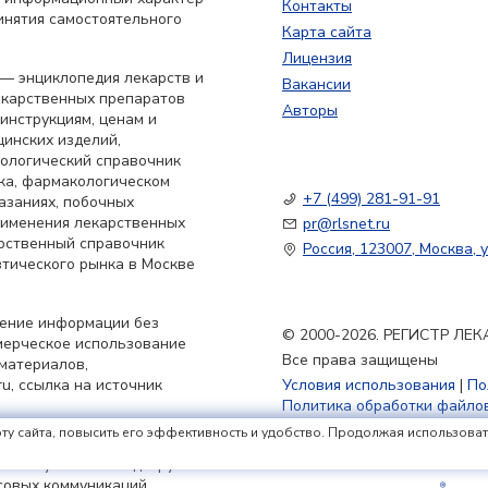
Контакты
инятия самостоятельного
Карта сайта
Лицензия
— энциклопедия лекарств и
Вакансии
екарственных препаратов
Авторы
 инструкциям, ценам и
цинских изделий,
кологический справочник
ка, фармакологическом
+7 (499) 281-91-91
азаниях, побочных
применения лекарственных
pr@rlsnet.ru
арственный справочник
Россия, 123007, Москва, у
тического рынка в Москве
нение информации без
© 2000-2026. РЕГИСТР Л
мерческое использование
Все права защищены
материалов,
u, ссылка на источник
Условия использования
|
По
Политика обработки файлов
ту сайта, повысить его эффективность и удобство. Продолжая использовать 
в России РЛС» (доменное
ьной службой по надзору в
совых коммуникаций