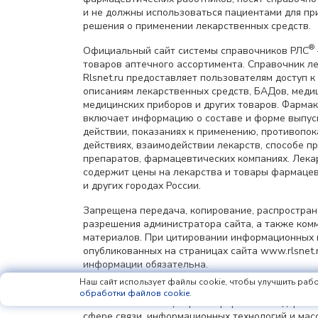
и не должны использоваться пациентами для пр
решения о применении лекарственных средств.
®
Официальный сайт системы справочников РЛС
товаров аптечного ассортимента. Справочник л
Rlsnet.ru предоставляет пользователям доступ к
описаниям лекарственных средств, БАДов, меди
медицинских приборов и других товаров. Фарма
включает информацию о составе и форме выпус
действии, показаниях к применению, противопок
действиях, взаимодействии лекарств, способе 
препаратов, фармацевтических компаниях. Лек
содержит цены на лекарства и товары фармацев
и других городах России.
Запрещена передача, копирование, распростра
разрешения администратора сайта, а также ком
материалов. При цитировании информационных 
опубликованных на страницах сайта www.rlsnet.r
информации обязательна.
Наш сайт использует файлы cookie, чтобы улучшить рабо
Сетевое издание «Регистр лекарственных средст
обработки файлов cookie
.
имя сайта: rlsnet.ru) зарегистрировано Федерал
сфере связи, информационных технологий и мас