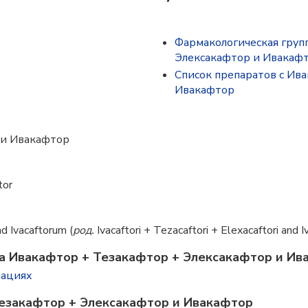
Фармакологическая груп
Элексакафтор и Ивакаф
Список препаратов с Ив
Ивакафтор
 и Ивакафтор
tor
d Ivacaftorum (
род.
Ivacaftori + Tezacaftori + Elexacaftori and Iv
а Ивакафтор + Тезакафтор + Элексакафтор и Ив
нациях
Тезакафтор + Элексакафтор и Ивакафтор