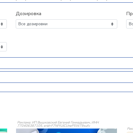
Дозировка
Пр
Реклама: ИП Вышковский Евгений Геннадьевич, ИНН
770406387105, erid=F7NfYUJCUneP5W79xufv
Рек