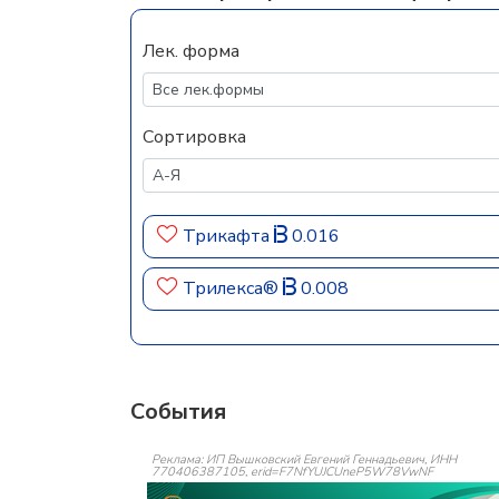
Лек. форма
Сортировка
Трикафта
0.016
Трилекса®
0.008
События
Реклама: ИП Вышковский Евгений Геннадьевич, ИНН
770406387105, erid=F7NfYUJCUneP5W78VwNF