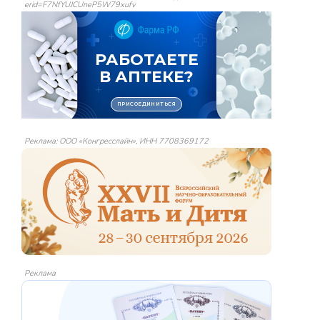
erid=F7NfYUJCUneP5W79xufv
Реклама: ООО «Конгресслайн», ИНН 7708369172
Реклама