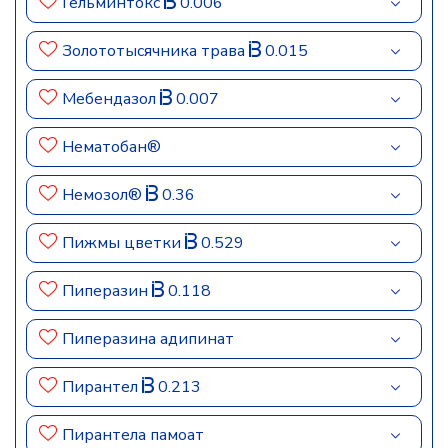
Гельминтокс
0.006
Золототысячника трава
0.015
Мебендазол
0.007
Нематобан®
Немозол®
0.36
Пижмы цветки
0.529
Пиперазин
0.118
Пиперазина адипинат
Пирантел
0.213
Пирантела памоат