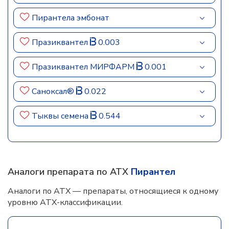
Пирантела эмбонат
Празиквантел
0.003
Празиквантел МИРФАРМ
0.001
Саноксал®
0.022
Тыквы семена
0.544
Аналоги препарата по АТХ
Пирантел
Аналоги по АТХ — препараты, относящиеся к одному
уровню АТХ-классификации.