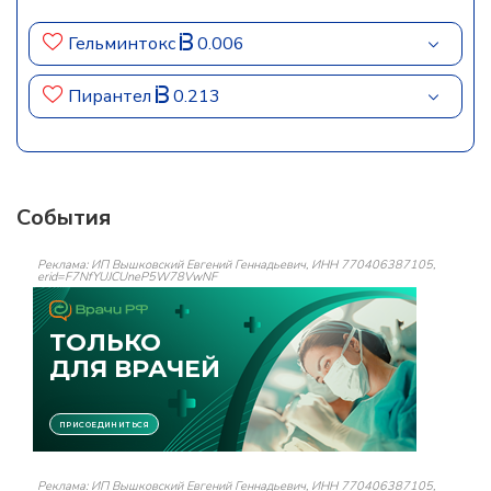
Гельминтокс
0.006
Пирантел
0.213
События
Реклама: ИП Вышковский Евгений Геннадьевич, ИНН 770406387105,
erid=F7NfYUJCUneP5W78VwNF
Реклама: ИП Вышковский Евгений Геннадьевич, ИНН 770406387105,