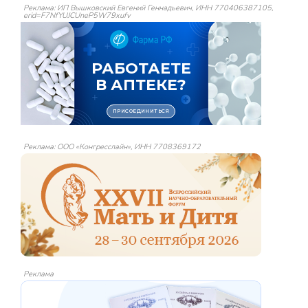
Реклама: ИП Вышковский Евгений Геннадьевич, ИНН 770406387105,
erid=F7NfYUJCUneP5W79xufv
Реклама: ООО «Конгресслайн», ИНН 7708369172
Реклама