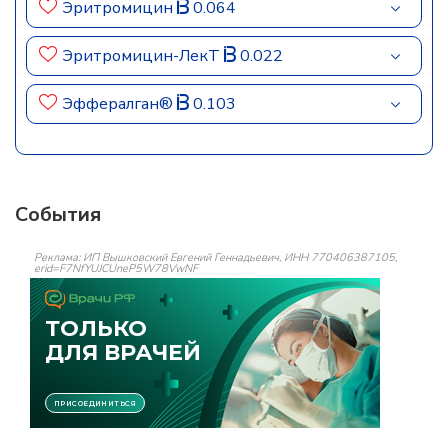
Эритромицин
0.064
Эритромицин-ЛекТ
0.022
Эффералган®
0.103
События
Реклама: ИП Вышковский Евгений Геннадьевич, ИНН 770406387105,
erid=F7NfYUJCUneP5W78VwNF