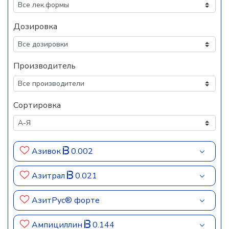
Дозировка
Производитель
Сортировка
Азивок
0.002
Азитрал
0.021
АзитРус® форте
Ампициллин
0.144