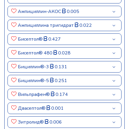
Ампициллин-АКОС
0.005
Ампициллина тригидрат
0.022
Бисептол®
0.427
Бисептол® 480
0.028
Бициллин®-3
0.131
Бициллин®-5
0.251
Вильпрафен®
0.174
Двасептол®
0.001
Зитролид®
0.006