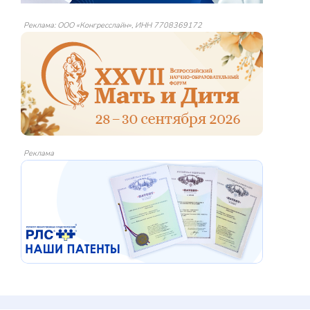
Реклама: ООО «Конгресслайн», ИНН 7708369172
Реклама