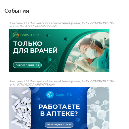
События
Реклама: ИП Вышковский Евгений Геннадьевич, ИНН 770406387105,
erid=F7NfYUJCUneP5W78VwNF
Реклама: ИП Вышковский Евгений Геннадьевич, ИНН 770406387105,
erid=F7NfYUJCUneP5W79xufv