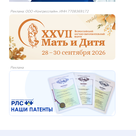
Реклама: ООО «Конгресслайн», ИНН 7708369172
Реклама