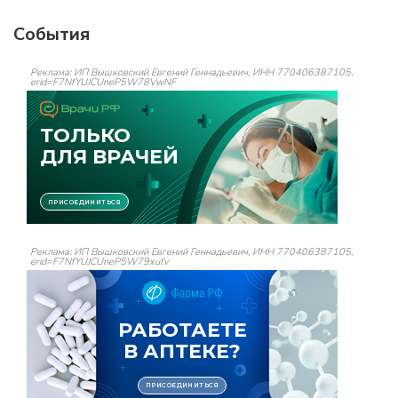
События
Реклама: ИП Вышковский Евгений Геннадьевич, ИНН 770406387105,
erid=F7NfYUJCUneP5W78VwNF
Реклама: ИП Вышковский Евгений Геннадьевич, ИНН 770406387105,
erid=F7NfYUJCUneP5W79xufv