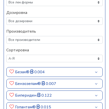
Дозировка
Производитель
Сортировка
Безак®
0.004
Бензозепам®
0.007
Бипериден
0.122
Гопантам®
0.015