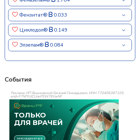
Феназепам®
1.704
Фензитат®
0.033
Циклодол®
0.149
Элзепам®
0.084
События
Реклама: ИП Вышковский Евгений Геннадьевич, ИНН 770406387105,
erid=F7NfYUJCUneP5W78VwNF