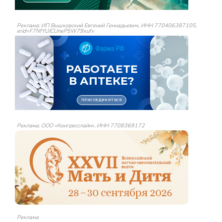
Реклама: ИП Вышковский Евгений Геннадьевич, ИНН 770406387105,
erid=F7NfYUJCUneP5W79xufv
Реклама: ООО «Конгресслайн», ИНН 7708369172
Реклама