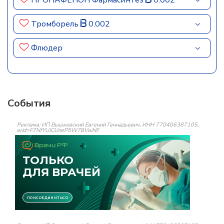
ПРОПАФЕНОН Фармасинтез
0.002
Тромборель
0.002
Флюдер
События
Реклама: ИП Вышковский Евгений Геннадьевич, ИНН 770406387105,
erid=F7NfYUJCUneP5W78VwNF