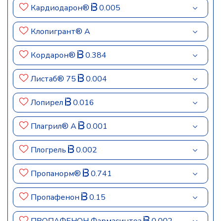
Кардиодарон®
0.005
Клопигрант® А
Кордарон®
0.384
Листаб® 75
0.004
Лопирел
0.016
Плагрил® A
0.001
Плогрель
0.002
Пропанорм®
0.741
Пропафенон
0.15