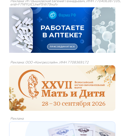
Реклама: ИП Вышковский Евгений Геннадьевич, ИНН 770406387105,
erid=F7NfYUJCUneP5W79xufv
Реклама: ООО «Конгресслайн», ИНН 7708369172
Реклама