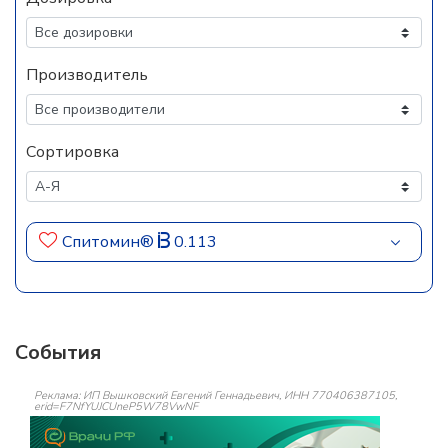
Производитель
Сортировка
Спитомин®
0.113
События
Реклама: ИП Вышковский Евгений Геннадьевич, ИНН 770406387105,
erid=F7NfYUJCUneP5W78VwNF