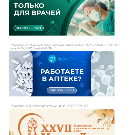
Реклама: ИП Вышковский Евгений Геннадьевич, ИНН 770406387105,
erid=F7NfYUJCUneP5W79xufv
Реклама: ООО «Конгресслайн», ИНН 7708369172