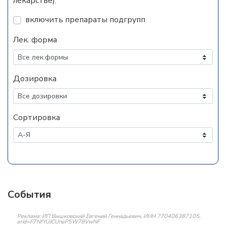
лекарстве).
включить препараты подгрупп
Лек. форма
Дозировка
Сортировка
События
Реклама: ИП Вышковский Евгений Геннадьевич, ИНН 770406387105,
erid=F7NfYUJCUneP5W78VwNF