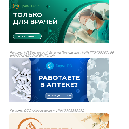
Реклама: ИП Вышковский Евгений Геннадьевич, ИНН 770406387105,
erid=F7NfYUJCUneP5W79xufv
Реклама: ООО «Конгресслайн», ИНН 7708369172