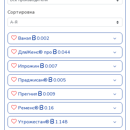
Сортировка
Ванэл
0.002
ДляЖенс® про
0.044
Ипрожин
0.007
Праджисан®
0.005
Прегнил
0.009
Ременс®
0.16
Утрожестан®
1.148