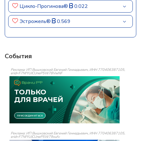
Цикло-Прогинова®
0.022
Эстрожель®
0.569
События
Реклама: ИП Вышковский Евгений Геннадьевич, ИНН 770406387105,
erid=F7NfYUJCUneP5W78VwNF
Реклама: ИП Вышковский Евгений Геннадьевич, ИНН 770406387105,
erid=F7NfYUJCUneP5W79xufv