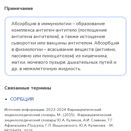
Примечание
Абсорбция в иммунологии – образование
комплекса антиген-антитело (поглощение
антигена антителом), а также истощение
сыворотки или вакцины антителом. Абсорбция
в физиологии – всасывание веществ (активно,
пассивно или пиноцитозом) из кишечника,
матки, мочевого пузыря, дыхательных путей и
др. в межклеточную жидкость.
Связанные термины
СОРБЦИЯ
Источник информации: 2023-2024 Фармацевтический
энциклопедический словарь. М., (2015) . Фармацевтический
энциклопедический словарь/ Ю.А. Куликов, А.И. Сливкин, Т.Г.
Афанасьева /Под ред. Г.Л. Вышковского, Ю.А. Куликова. - М.,
ВЕДАНТА, 2015.