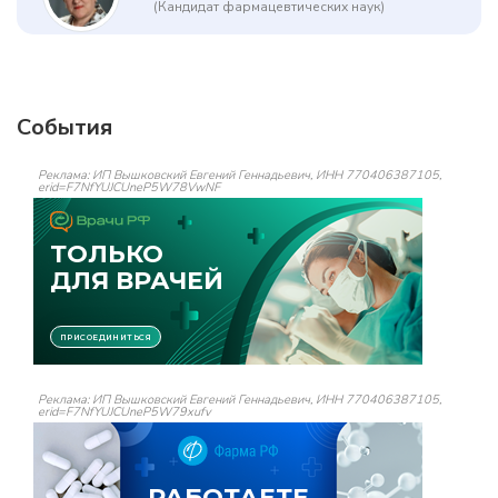
(Кандидат фармацевтических наук)
События
Реклама: ИП Вышковский Евгений Геннадьевич, ИНН 770406387105,
erid=F7NfYUJCUneP5W78VwNF
Реклама: ИП Вышковский Евгений Геннадьевич, ИНН 770406387105,
erid=F7NfYUJCUneP5W79xufv