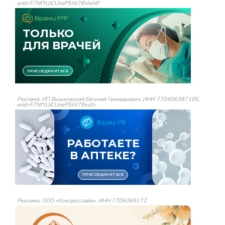
erid=F7NfYUJCUneP5W78VwNF
Реклама: ИП Вышковский Евгений Геннадьевич, ИНН 770406387105,
erid=F7NfYUJCUneP5W79xufv
Реклама: ООО «Конгресслайн», ИНН 7708369172