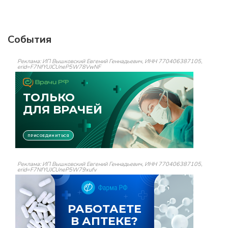
События
Реклама: ИП Вышковский Евгений Геннадьевич, ИНН 770406387105,
erid=F7NfYUJCUneP5W78VwNF
Реклама: ИП Вышковский Евгений Геннадьевич, ИНН 770406387105,
erid=F7NfYUJCUneP5W79xufv