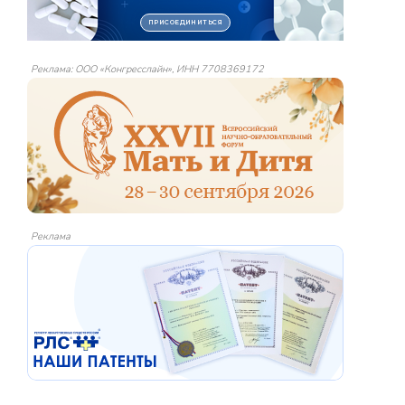
Реклама: ООО «Конгресслайн», ИНН 7708369172
Реклама