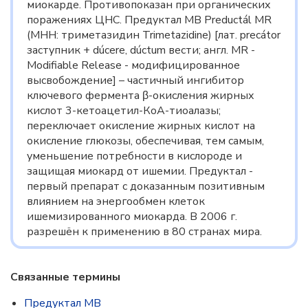
миокарде. Противопоказан при органических
поражениях ЦНС. Предуктал МВ Preductál MR
(МНН: триметазидин Trimetazidine) [лат. precátor
заступник + dúcere, dúctum вести; англ. MR -
Modifiable Release - модифицированное
высвобождение] – частичный ингибитор
ключевого фермента β-окисления жирных
кислот 3-кетоацетил-КоА-тиоалазы;
переключает окисление жирных кислот на
окисление глюкозы, обеспечивая, тем самым,
уменьшение потребности в кислороде и
защищая миокард от ишемии. Предуктал -
первый препарат с доказанным позитивным
влиянием на энергообмен клеток
ишемизированного миокарда. В 2006 г.
разрешён к применению в 80 странах мира.
Связанные термины
Предуктал МВ