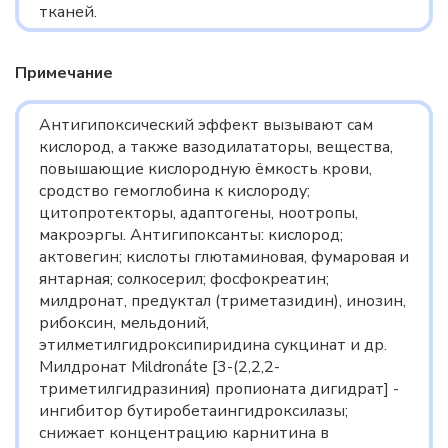
тканей.
Примечание
Антигипоксический эффект вызывают сам
кислород, а также вазодилататоры, вещества,
повышающие кислородную ёмкость крови,
сродство гемоглобина к кислороду;
цитопротекторы, адаптогены, ноотропы,
макроэргы. Антигипоксанты: кислород;
актовегин; кислоты глютаминовая, фумаровая и
янтарная; солкосерил; фосфокреатин;
милдронат, предуктал (триметазидин), инозин,
рибоксин, мельдоний,
этилметилгидроксипиридина сукцинат и др.
Милдронат Mildronáte [3-(2,2,2-
триметилгидразиния) пропионата дигидрат] -
ингибитор бутиробетаингидроксилазы;
снижает концентрацию карнитина в