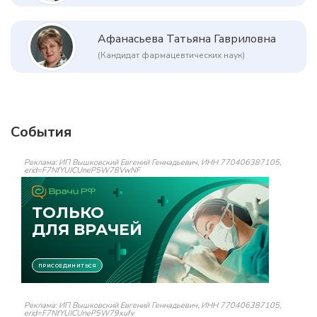
Афанасьева Татьяна Гавриловна
(Кандидат фармацевтических наук)
События
Реклама: ИП Вышковский Евгений Геннадьевич, ИНН 770406387105,
erid=F7NfYUJCUneP5W78VwNF
Реклама: ИП Вышковский Евгений Геннадьевич, ИНН 770406387105,
erid=F7NfYUJCUneP5W79xufv