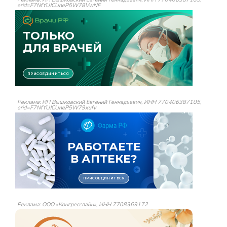
erid=F7NfYUJCUneP5W78VwNF
Реклама: ИП Вышковский Евгений Геннадьевич, ИНН 770406387105,
erid=F7NfYUJCUneP5W79xufv
Реклама: ООО «Конгресслайн», ИНН 7708369172