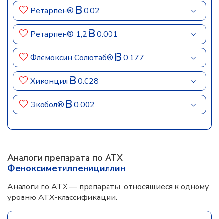
Ретарпен®
0.02
Ретарпен® 1,2
0.001
Флемоксин Солютаб®
0.177
Хиконцил
0.028
Экобол®
0.002
Аналоги препарата по АТХ
Феноксиметилпенициллин
Аналоги по АТХ — препараты, относящиеся к одному
уровню АТХ-классификации.