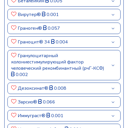
Беталейкин
0.005
Вирутер®
0.001
Граноген®
0.057
Граноцит® 34
0.004
Гранулоцитарный
колониестимулирующий фактор
человеческий рекомбинантный (рчГ-КСФ)
0.002
Дезоксинат®
0.008
Зарсио®
0.066
Иммуграст®
0.001