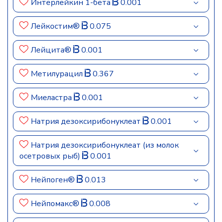
Интерлейкин 1-бета
0.001
Лейкостим®
0.075
Лейцита®
0.001
Метилурацил
0.367
Миеластра
0.001
Натрия дезоксирибонуклеат
0.001
Натрия дезоксирибонуклеат (из молок
осетровых рыб)
0.001
Нейпоген®
0.013
Нейпомакс®
0.008