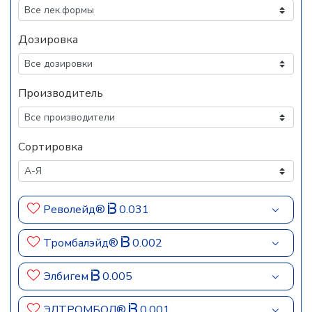
Дозировка
Производитель
Сортировка
Револейд®
0.031
Тромбалэйд®
0.002
Элбигем
0.005
ЭЛТРОМБОЛ®
0.001