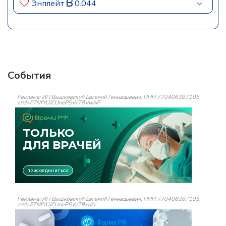
Энплейт
0.044
События
Реклама: ИП Вышковский Евгений Геннадьевич, ИНН 770406387105,
erid=F7NfYUJCUneP5W78VwNF
Реклама: ИП Вышковский Евгений Геннадьевич, ИНН 770406387105,
erid=F7NfYUJCUneP5W79xufv