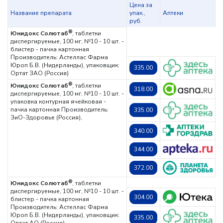
Цена за
Название препарата
упак.,
Аптеки
руб.
®
Юнидокс Солютаб
, таблетки
диспергируемые, 100 мг, №10 - 10 шт. -
блистер - пачка картонная
Производитель: Астеллас Фарма
Юроп Б.В. (Нидерланды), упаковщик:
335.00
Ортат ЗАО (Россия)
®
Юнидокс Солютаб
, таблетки
318.00
диспергируемые, 100 мг, №10 - 10 шт. -
упаковка контурная ячейковая -
пачка картонная
Производитель:
335.00
ЗиО-Здоровье (Россия),
340.00
344.00
372.00
®
Юнидокс Солютаб
, таблетки
диспергируемые, 100 мг, №10 - 10 шт. -
304.00
блистер - пачка картонная
Производитель: Астеллас Фарма
Юроп Б.В. (Нидерланды), упаковщик:
335.00