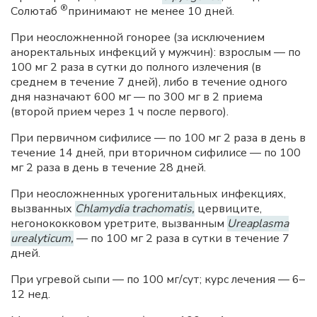
®
Солютаб
принимают не менее 10 дней.
При неосложненной гонорее (за исключением
аноректальных инфекций у мужчин): взрослым — по
100 мг 2 раза в сутки до полного излечения (в
среднем в течение 7 дней), либо в течение одного
дня назначают 600 мг — по 300 мг в 2 приема
(второй прием через 1 ч после первого).
При первичном сифилисе — по 100 мг 2 раза в день в
течение 14 дней, при вторичном сифилисе — по 100
мг 2 раза в день в течение 28 дней.
При неосложненных урогенитальных инфекциях,
вызванных
Chlamydia trachomatis,
цервиците,
негонококковом уретрите, вызванным
Ureaplasma
urealyticum,
— по 100 мг 2 раза в сутки в течение 7
дней.
При угревой сыпи — по 100 мг/сут; курс лечения — 6–
12 нед.