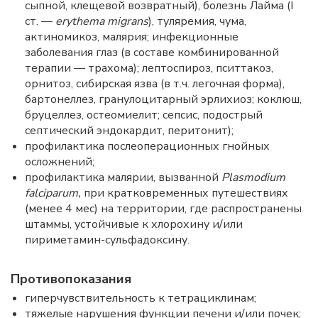
сыпной, клещевой возвратный), болезнь Лайма (I
ст. —
erythema migrans
), туляремия, чума,
актиномикоз, малярия; инфекционные
заболевания глаз (в составе комбинированной
терапии — трахома); лептоспироз, пситтакоз,
орнитоз, сибирская язва (в т.ч. легочная форма),
бартонеллез, гранулоцитарный эрлихиоз; коклюш,
бруцеллез, остеомиелит; сепсис, подострый
септический эндокардит, перитонит);
профилактика послеоперационных гнойных
осложнений;
профилактика малярии, вызванной
Plasmodium
falciparum,
при кратковременных путешествиях
(менее 4 мес) на территории, где распространены
штаммы, устойчивые к хлорохину и/или
пириметамин-сульфадоксину.
Противопоказания
гиперчувствительность к тетрациклинам;
тяжелые нарушения функции печени и/или почек;