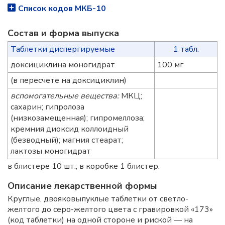
Список кодов МКБ-10
Состав и форма выпускa
Таблетки диспергируемые
1 табл.
доксициклина моногидрат
100 мг
(в пересчете на доксициклин)
вспомогательные вещества:
МКЦ;
сахарин; гипролоза
(низкозамещенная); гипромеллоза;
кремния диоксид коллоидный
(безводный); магния стеарат;
лактозы моногидрат
в блистере 10 шт.; в коробке 1 блистер.
Описание лекарственной формы
Круглые, двояковыпуклые таблетки от светло-
желтого до серо-желтого цвета с гравировкой «173»
(код таблетки) на одной стороне и риской — на