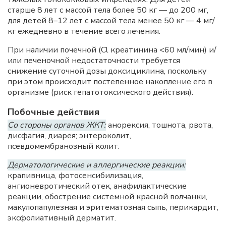
старше 8 лет с массой тела более 50 кг — до 200 мг,
для детей 8–12 лет с массой тела менее 50 кг — 4 мг/
кг ежедневно в течение всего лечения.
При наличии почечной (Cl креатинина <60 мл/мин) и/
или печеночной недостаточности требуется
снижение суточной дозы доксициклина, поскольку
при этом происходит постепенное накопление его в
организме (риск гепатотоксического действия).
Побочные действия
Со стороны органов ЖКТ:
анорексия, тошнота, рвота,
дисфагия, диарея; энтероколит,
псевдомембранозный колит.
Дерматологические и аллергические реакции:
крапивница, фотосенсибилизация,
ангионевротический отек, анафилактические
реакции, обострение системной красной волчанки,
макулопапулезная и эритематозная сыпь, перикардит,
эксфолиативный дерматит.