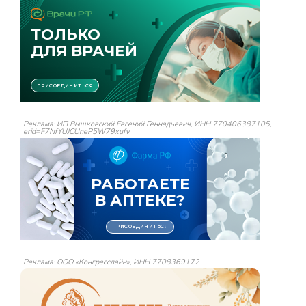
Реклама: ИП Вышковский Евгений Геннадьевич, ИНН 770406387105,
erid=F7NfYUJCUneP5W79xufv
Реклама: ООО «Конгресслайн», ИНН 7708369172