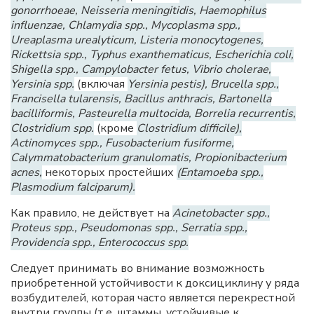
gonorrhoeae, Neisseria meningitidis, Haemophilus
influenzae, Chlamydia spp., Mycoplasma spp.,
Ureaplasma urealyticum, Listeria monocytogenes,
Rickettsia spp., Typhus exanthematicus, Escherichia coli,
Shigella spp., Campylobacter fetus, Vibrio cholerae,
Yersinia spp.
(включая
Yersinia pestis), Brucella spp.,
Francisella tularensis, Bacillus anthracis, Bartonella
bacilliformis, Pasteurella multocida, Borrelia recurrentis,
Clostridium spp.
(кроме
Clostridium difficile),
Actinomyces spp., Fusobacterium fusiforme,
Calymmatobacterium granulomatis, Propionibacterium
acnes,
некоторых простейших
(Entamoeba spp.,
Plasmodium falciparum).
Как правило, не действует на
Acinetobacter spp.,
Proteus spp., Pseudomonas spp., Serratia spp.,
Providencia spp., Enterococcus spp.
Следует принимать во внимание возможность
приобретенной устойчивости к доксициклину у ряда
возбудителей, которая часто является перекрестной
внутри группы (т.е. штаммы, устойчивые к