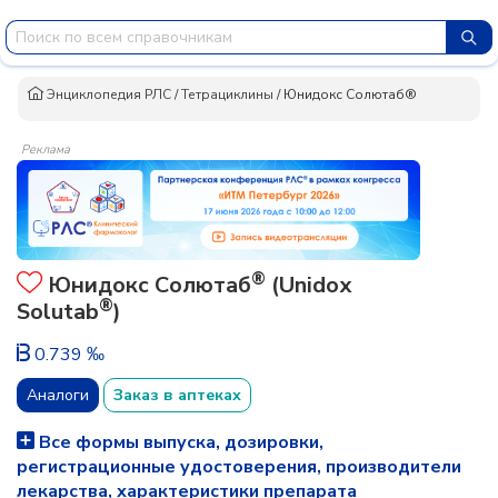
Энциклопедия РЛС
/
Тетрациклины
/
Юнидокс Солютаб®
Реклама
®
Юнидокс Солютаб
(Unidox
®
Solutab
)
0.739 ‰
Аналоги
Заказ в аптеках
Все формы выпуска, дозировки,
регистрационные удостоверения, производители
лекарства, характеристики препарата