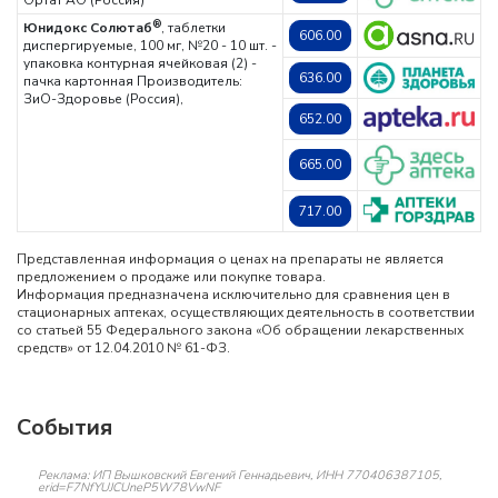
Ортат АО (Россия)
®
Юнидокс Солютаб
, таблетки
606.00
диспергируемые, 100 мг, №20 - 10 шт. -
упаковка контурная ячейковая (2) -
636.00
пачка картонная
Производитель:
ЗиО-Здоровье (Россия),
652.00
665.00
717.00
Представленная информация о ценах на препараты не является
предложением о продаже или покупке товара.
Информация предназначена исключительно для сравнения цен в
стационарных аптеках, осуществляющих деятельность в соответствии
со статьей 55 Федерального закона «Об обращении лекарственных
средств» от 12.04.2010 № 61-ФЗ.
События
Реклама: ИП Вышковский Евгений Геннадьевич, ИНН 770406387105,
erid=F7NfYUJCUneP5W78VwNF