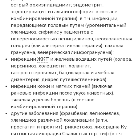
острый орхиэпидидимит; эндометрит,
эндоцервицит и сальпингоофорит в составе
комбинированной терапии), в т.ч. инфекции,
передающиеся половым путем (урогенитальный
хламидиоз, сифилис у пациентов с
непереносимостью пенициллинов, неосложненная
гонорея (как альтернативная терапия), паховая
гранулема, венерическая лимфогранулема);
инфекции
ЖКТ
и желчевыводящих путей (холера,
иерсиниоз, холецистит, холангит,
гастроэнтероколит, бациллярная и амебная
дизентерия, диарея путешественников);
инфекции кожи и мягких тканей (включая
раневые инфекции после укуса животных),
тяжелая угревая болезнь (в составе
комбинированной терапии);
другие заболевания (фрамбезия, легионеллез,
хламидиоз различной локализации (в т.ч.
простатит и проктит), риккетсиоз, лихорадка Ку,
пятнистая лихорадка Скалистых гор, тиф (в т.ч.