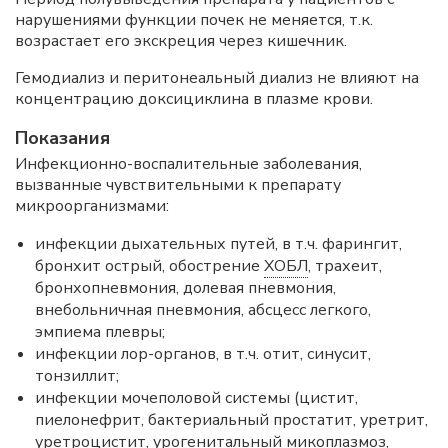
нарушениями функции почек не меняется, т.к.
возрастает его экскреция через кишечник.
Гемодиализ и перитонеальный диализ не влияют на
концентрацию доксициклина в плазме крови.
Показания
Инфекционно-воспалительные заболевания,
вызванные чувствительными к препарату
микроорганизмами:
инфекции дыхательных путей, в т.ч. фарингит,
бронхит острый, обострение
ХОБЛ
, трахеит,
бронхопневмония, долевая пневмония,
внебольничная пневмония, абсцесс легкого,
эмпиема плевры;
инфекции лор-органов, в т.ч. отит, синусит,
тонзиллит;
инфекции мочеполовой системы (цистит,
пиелонефрит, бактериальный простатит, уретрит,
уретроцистит, урогенитальный микоплазмоз,