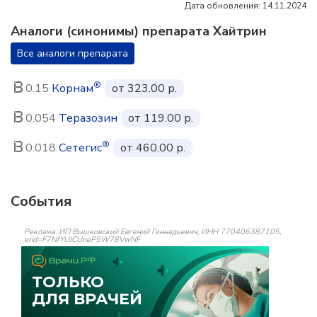
Дата обновления: 14.11.2024
Аналоги (синонимы) препарата Хайтрин
Все аналоги препарата
®
0.15
Корнам
от 323.00 р.
0.054
Теразозин
от 119.00 р.
®
0.018
Сетегис
от 460.00 р.
События
Реклама: ИП Вышковский Евгений Геннадьевич, ИНН 770406387105,
erid=F7NfYUJCUneP5W78VwNF