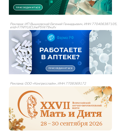
Реклама: ИП Вышковский Евгений Геннадьевич, ИНН 770406387105,
erid=F7NfYUJCUneP5W79xufv
Реклама: ООО «Конгресслайн», ИНН 7708369172