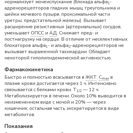
нормализует мочеиспускание (блокада альфа
-
1
адренорецепторов гладких мышц треугольника и
шейки мочевого пузыря, проксимальной части
уретры, предстательной железы). Вызывает
расширение резистивных (артериальных) сосудов,
уменьшает
ОПСС
и
АД
. Снижает пред- и
постнагрузку на сердце. В отличие от неселективных
блокаторов альфа
- и альфа
-адренорецепторов не
1
2
вызывает выраженной тахикардии. Обладает
некоторой гиполипидемической активностью.
Фармакокинетика
Быстро и полностью всасывается в
ЖКТ
.
C
в
max
плазме крови достигается через 1 ч. Интенсивно
связывается с белками крови. T
— 12 ч.
1/2
Метаболизируется в печени. Около 10% выводится в
неизмененном виде с мочой и 20% — через
кишечник; остальная часть экскретируется в виде
метаболитов.
Показания