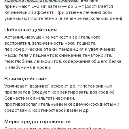
Аденома предстательной железы:
вначале
принимают 1–2 мг, затем — до 5 мг (достигается
клинический эффект). При отмене лечения дозу
уменьшают постепенно (в течение нескольких дней).
Побочные действия
Астения, нарушение четкости зрительного
восприятия, заложенность носа, тошнота,
периферические отеки, тенденция к увеличению
массы тела у пациентов; снижение гематокрита,
гемоглобина, лейкоцитов, содержания общего белка
и альбумина в крови.
Взаимодействие
Усиливает (взаимно) эффект др. гипотензивных
препаратов (следует корректировать дозировку).
Совместим с анальгетическими,
противовоспалительными и сердечно-сосудистыми
средствами, кортикостероидами и др.
Меры предосторожности