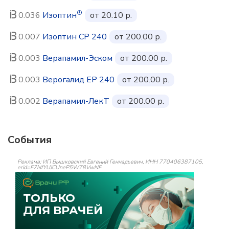
®
0.036
Изоптин
от 20.10 р.
0.007
Изоптин СР 240
от 200.00 р.
0.003
Верапамил-Эском
от 200.00 р.
0.003
Верогалид ЕР 240
от 200.00 р.
0.002
Верапамил-ЛекТ
от 200.00 р.
События
Реклама: ИП Вышковский Евгений Геннадьевич, ИНН 770406387105,
erid=F7NfYUJCUneP5W78VwNF