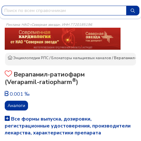
Реклама: НАО «Северная звезда», ИНН 7720185196
Энциклопедия РЛС
/
Блокаторы кальциевых каналов
/
Верапамил-р
Верапамил-ратиофарм
®
(Verapamil-ratiopharm
)
0.001 ‰
Аналоги
Все формы выпуска, дозировки,
регистрационные удостоверения, производители
лекарства, характеристики препарата