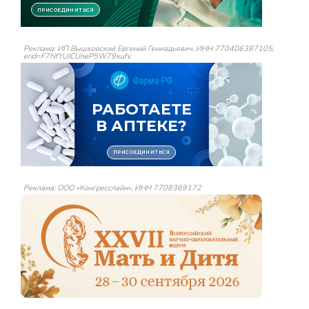
Реклама: ИП Вышковский Евгений Геннадьевич, ИНН 770406387105,
erid=F7NfYUJCUneP5W79xufv
Реклама: ООО «Конгресслайн», ИНН 7708369172