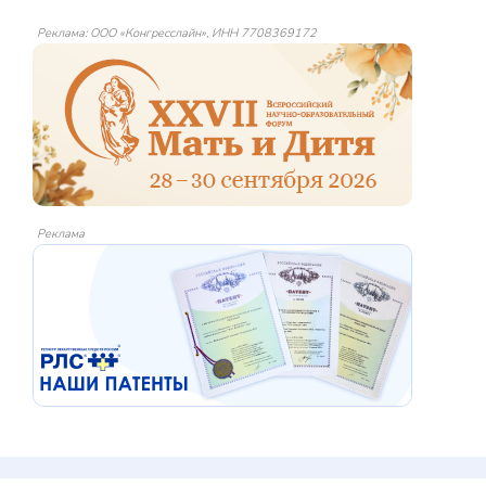
Реклама: ООО «Конгресслайн», ИНН 7708369172
Реклама