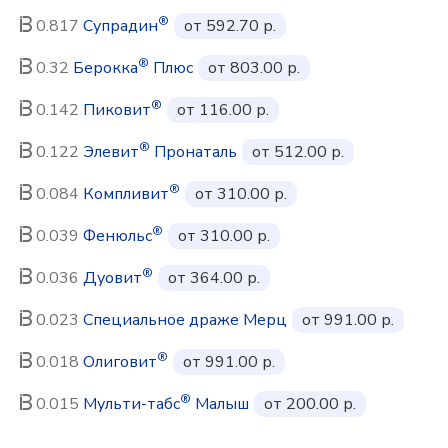
®
0.817
Супрадин
от 592.70 р.
®
0.32
Берокка
Плюс
от 803.00 р.
®
0.142
Пиковит
от 116.00 р.
®
0.122
Элевит
Пронаталь
от 512.00 р.
®
0.084
Компливит
от 310.00 р.
®
0.039
Фенюльс
от 310.00 р.
®
0.036
Дуовит
от 364.00 р.
0.023
Специальное драже Мерц
от 991.00 р.
®
0.018
Олиговит
от 991.00 р.
®
0.015
Мульти-табс
Малыш
от 200.00 р.