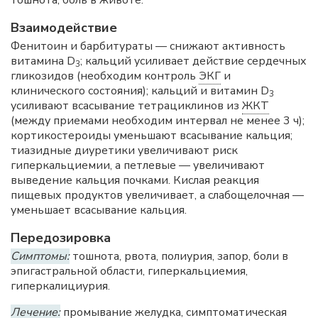
тошнота, боль в животе.
Взаимодействие
Фенитоин и барбитураты — снижают активность
витамина D
; кальций усиливает действие сердечных
3
гликозидов (необходим контроль
ЭКГ
и
клинического состояния); кальций и витамин D
3
усиливают всасывание тетрациклинов из
ЖКТ
(между приемами необходим интервал не менее 3 ч);
кортикостероиды уменьшают всасывание кальция;
тиазидные диуретики увеличивают риск
гиперкальциемии, а петлевые — увеличивают
выведение кальция почками. Кислая реакция
пищевых продуктов увеличивает, а слабощелочная —
уменьшает всасывание кальция.
Передозировка
Симптомы:
тошнота, рвота, полиурия, запор, боли в
эпигастральной области, гиперкальциемия,
гиперкалициурия.
Лечение:
промывание желудка, симптоматическая