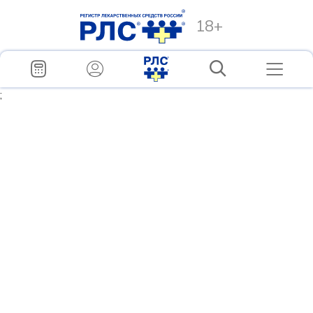
18+
;