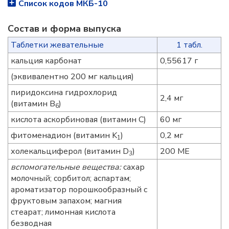
Список кодов МКБ-10
Состав и форма выпускa
Таблетки жевательные
1 табл.
кальция карбонат
0,55617 г
(эквивалентно 200 мг кальция)
пиридоксина гидрохлорид
2,4 мг
(витамин B
)
6
кислота аскорбиновая (витамин C)
60 мг
фитоменадион (витамин K
)
0,2 мг
1
холекальциферол (витамин D
)
200 МЕ
3
вспомогательные вещества:
сахар
молочный; сорбитол; аспартам;
ароматизатор порошкообразный с
фруктовым запахом; магния
стеарат; лимонная кислота
безводная