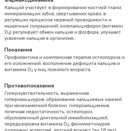
Фармакодинамика
Кальций участвует в формировании костной ткани,
минерализации зубов, свертывании крови, в
регуляции процессов нервной проводимости и
мышечных сокращений; холекальциферол (витамин
D
) регулирует обмен кальция и фосфора, улучшает
3
усвоение кальция в организме.
Показания
Профилактика и комплексная терапия остеопороза и
его осложнений, восполнение дефицита кальция и
витамина D
у лиц пожилого возраста.
3
Противопоказания
Гиперчувствительность, выраженная
гиперкальциурия, образование кальциевых камней
при мочекаменной болезни, гиперкальциемия,
почечная недостаточность, остеопороз,
обусловленный длительной иммобилизацией,
передозировка витамина D
, фенилкетонурия
3
(содержит аспартам), детский возраст (до 18 лет).