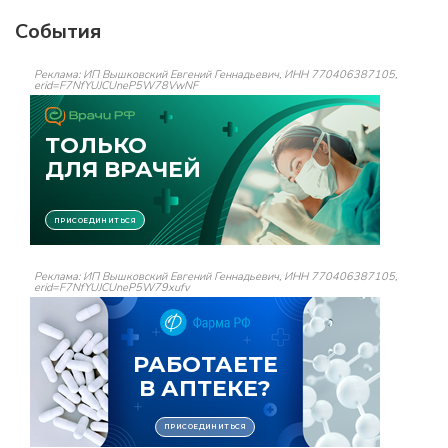
События
Реклама: ИП Вышковский Евгений Геннадьевич, ИНН 770406387105,
erid=F7NfYUJCUneP5W78VwNF
Реклама: ИП Вышковский Евгений Геннадьевич, ИНН 770406387105,
erid=F7NfYUJCUneP5W79xufv