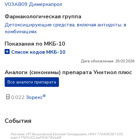
V03AB09 Димеркапрол
Фармакологическая группа
Детоксицирующие средства, включая антидоты, в
комбинациях
Показания по МКБ-10
Список кодов МКБ-10
Дата обновления: 26.03.2026
Аналоги (синонимы) препарата Унитиол плюс
Все аналоги препарата
®
0.022
Зорекс
События
Реклама: ИП Вышковский Евгений Геннадьевич, ИНН 770406387105,
erid=F7NfYUJCUneP5W78VwNF