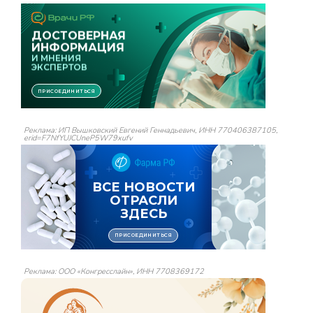
Реклама: ИП Вышковский Евгений Геннадьевич, ИНН 770406387105,
erid=F7NfYUJCUneP5W79xufv
Реклама: ООО «Конгресслайн», ИНН 7708369172