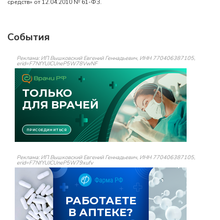
средств» от 12.04.2010 № 61-ФЗ.
События
Реклама: ИП Вышковский Евгений Геннадьевич, ИНН 770406387105,
erid=F7NfYUJCUneP5W78VwNF
Реклама: ИП Вышковский Евгений Геннадьевич, ИНН 770406387105,
erid=F7NfYUJCUneP5W79xufv