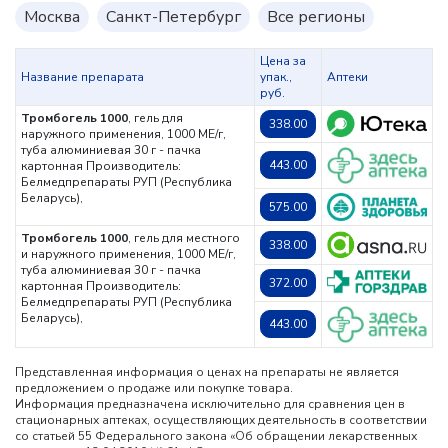
Москва
Санкт-Петербург
Все регионы
Цена за
Название препарата
упак.,
Аптеки
руб.
Тромбогель 1000
, гель для
338.00
наружного применения, 1000 МЕ/г,
туба алюминиевая 30 г - пачка
443.00
картонная
Производитель:
Белмедпрепараты РУП (Республика
Беларусь),
575.00
Тромбогель 1000
, гель для местного
338.00
и наружного применения, 1000 МЕ/г,
туба алюминиевая 30 г - пачка
372.00
картонная
Производитель:
Белмедпрепараты РУП (Республика
Беларусь),
443.00
Представленная информация о ценах на препараты не является
предложением о продаже или покупке товара.
Информация предназначена исключительно для сравнения цен в
стационарных аптеках, осуществляющих деятельность в соответствии
со статьей 55 Федерального закона «Об обращении лекарственных