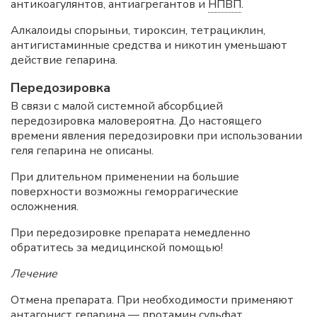
антикоагулянтов, антиагрегантов и
НПВП
.
Алкалоиды спорыньи, тироксин, тетрациклин,
антигистаминные средства и никотин уменьшают
действие гепарина.
Передозировка
В связи с малой системной абсорбцией
передозировка маловероятна. До настоящего
времени явления передозировки при использовании
геля гепарина не описаны.
При длительном применении на большие
поверхности возможны геморрагические
осложнения.
При передозировке препарата немедленно
обратитесь за медицинской помощью!
Лечение
Отмена препарата. При необходимости применяют
антагонист гепарина — протамин сульфат