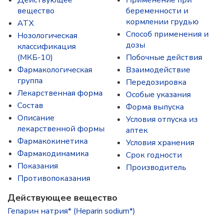
Действующее
Применение при
вещество
беременности и
кормлении грудью
ATX
Способ применения и
Нозологическая
дозы
классификация
(МКБ-10)
Побочные действия
Фармакологическая
Взаимодействие
группа
Передозировка
Лекарственная форма
Особые указания
Состав
Форма выпуска
Описание
Условия отпуска из
лекарственной формы
аптек
Фармакокинетика
Условия хранения
Фармакодинамика
Срок годности
Показания
Производитель
Противопоказания
Действующее вещество
Гепарин натрия* (Heparin sodium*)