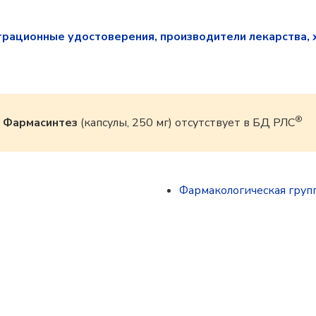
трационные удостоверения, производители лекарства, 
®
 Фармасинтез
(капсулы, 250 мг) отсутствует в БД РЛС
Фармакологическая груп