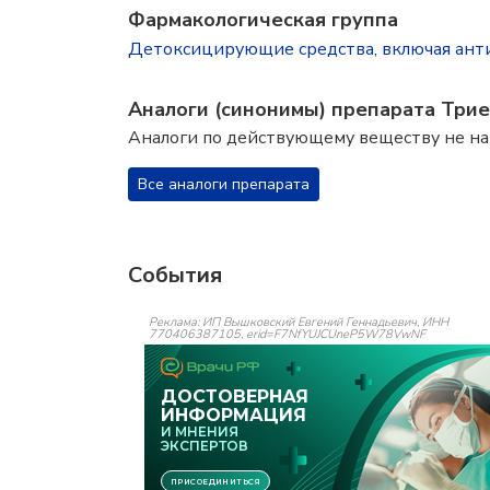
Фармакологическая группа
Детоксицирующие средства, включая ан
Аналоги (синонимы) препарата Три
Аналоги по действующему веществу не н
Все аналоги препарата
События
Реклама: ИП Вышковский Евгений Геннадьевич, ИНН
770406387105, erid=F7NfYUJCUneP5W78VwNF