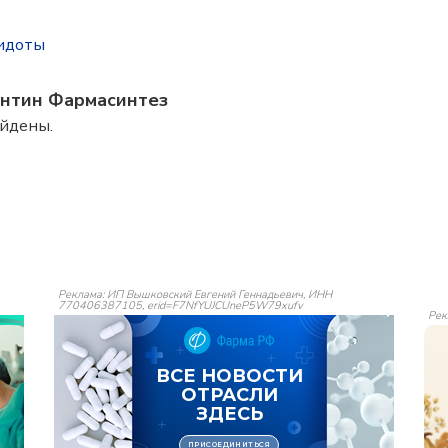
тидоты
ентин Фармасинтез
айдены.
Реклама: ИП Вышковский Евгений Геннадьевич, ИНН
770406387105, erid=F7NfYUJCUneP5W79xufv
Рек