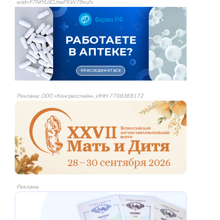
erid=F7NfYUJCUneP5W79xufv
Реклама: ООО «Конгресслайн», ИНН 7708369172
Реклама