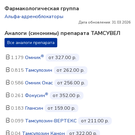
Фармакологическая группа
Альфа-адреноблокаторы
Дата обновления: 31.03.2026
Аналоги (синонимы) препарата ТАМСУВЕЛ
Все аналоги препарата
®
1.179
Омник
от 327.00 р.
0.815
Тамсулозин
от 262.00 р.
0.586
Омник Окас
от 256.00 р.
®
0.261
Фокусин
от 352.00 р.
0.183
Глансин
от 159.00 р.
0.099
Тамсулозин-ВЕРТЕКС
от 211.00 р.
0.04
Тамсулозин Канон
от 322.00 р.