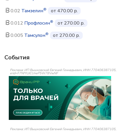
®
0.02
Тамзелин
от 470.00 р.
®
0.012
Профлосин
от 270.00 р.
®
0.005
Тамсулон
от 270.00 р.
События
Реклама: ИП Вышковский Евгений Геннадьевич, ИНН 770406387105,
erid=F7NfYUJCUneP5W78VwNF
Реклама: ИП Вышковский Евгений Геннадьевич, ИНН 770406387105,