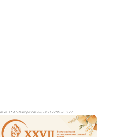
лама: ООО «Конгресслайн», ИНН 7708369172