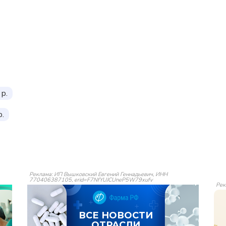
р.
р.
Реклама: ИП Вышковский Евгений Геннадьевич, ИНН
770406387105, erid=F7NfYUJCUneP5W79xufv
Рек