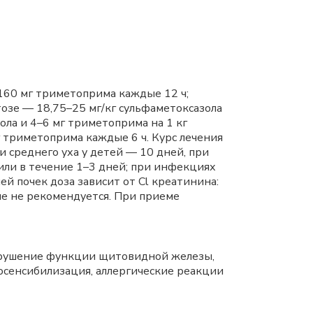
и 160 мг триметоприма каждые 12 ч;
озе — 18,75–25 мг/кг сульфаметоксазола
зола и 4–6 мг триметоприма на 1 кг
г триметоприма каждые 6 ч. Курс лечения
 среднего уха у детей — 10 дней, при
или в течение 1–3 дней; при инфекциях
й почек доза зависит от Cl креатинина:
ие не рекомендуется. При приеме
нарушение функции щитовидной железы,
осенсибилизация, аллергические реакции