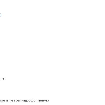
)
шт.
ение в тетрагидрофолиевую