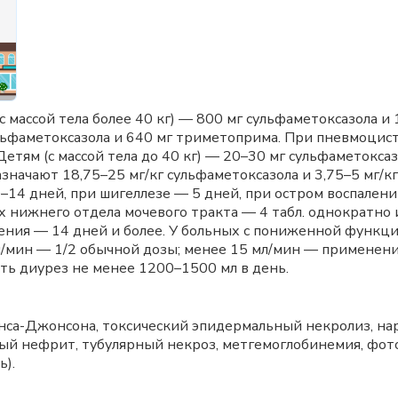
(с массой тела более 40 кг) — 800 мг сульфаметоксазола 
льфаметоксазола и 640 мг триметоприма. При пневмоцист
Детям (с массой тела до 40 кг) — 20–30 мг сульфаметокса
значают 18,75–25 мг/кг сульфаметоксазола и 3,75–5 мг/к
14 дней, при шигеллезе — 5 дней, при остром воспалении
 нижнего отдела мочевого тракта — 4 табл. однократно 
ения — 14 дней и более. У больных с пониженной функцие
мл/мин — 1/2 обычной дозы; менее 15 мл/мин — применен
ть диурез не менее 1200–1500 мл в день.
енса-Джонсона, токсический эпидермальный некролиз, 
ный нефрит, тубулярный некроз, метгемоглобинемия, фот
ь).