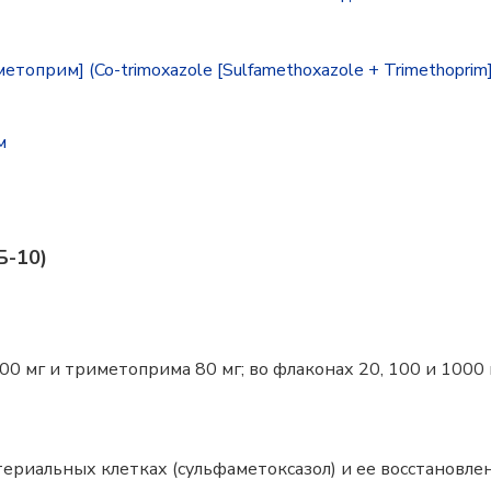
оприм] (Co-trimoxazole [Sulfamethoxazole + Trimethoprim]
м
Б-10)
0 мг и триметоприма 80 мг; во флаконах 20, 100 и 1000 
териальных клетках (сульфаметоксазол) и ее восстановл