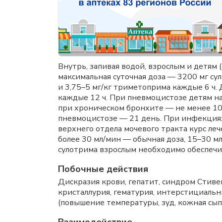
Внутрь, запивая водой, взрослым и детям 
максимальная суточная доза — 3200 мг су
и 3,75–5 мг/кг триметоприма каждые 6 ч. 
каждые 12 ч. При пневмоцистозе детям на
при хроническом бронхите — не менее 10–
пневмоцистозе — 21 день. При инфекциях
верхнего отдела мочевого тракта курс леч
более 30 мл/мин — обычная доза, 15–30 
сулотрима взрослым необходимо обеспечи
Побочные действия
Дискразия крови, гепатит, синдром Стив
кристаллурия, гематурия, интерстициаль
(повышение температуры, зуд, кожная сып