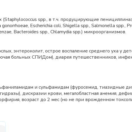
aphylococcus spp., в т.ч. продуцирующие пенициллиназу, 
orrhoeae, Escherichia coli, Shigella spp., Salmonella spp., Pro
fluenzae, Bacteroides spp., Chlamydia spp.) микроорганизмов.
слых, энтероколит, острое воспаление среднего уха у де
ючая больных СПИДом), диарея путешественников, инфек
сульфаниламидам и сульфамидам (фуросемид, тиазидные д
идразы), дискразии крови, мегалобластная анемия, деф
порфирия, возраст до 2 мес (но не при врожденном токсо