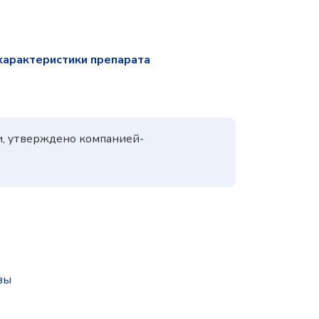
характеристики препарата
и, утверждено компанией-
зы