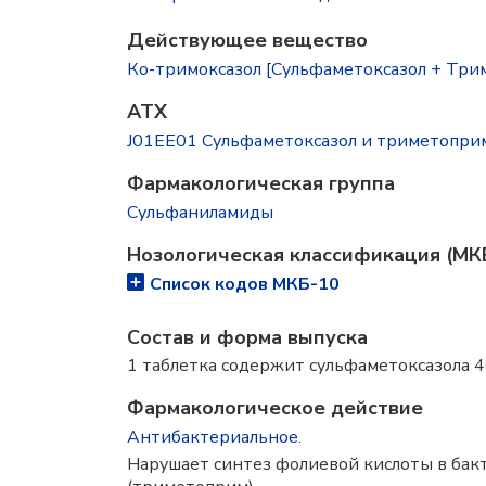
Действующее вещество
Ко-тримоксазол [Сульфаметоксазол + Тримет
ATX
J01EE01 Сульфаметоксазол и триметопри
Фармакологическая группа
Сульфаниламиды
Нозологическая классификация (МК
Список кодов МКБ-10
Состав и форма выпускa
1 таблетка содержит сульфаметоксазола 40
Фармакологическое действие
Антибактериальное
.
Нарушает синтез фолиевой кислоты в бак