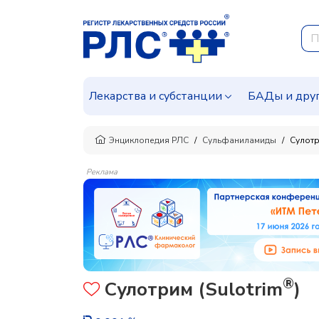
Лекарства и субстанции
БАДы и дру
Энциклопедия РЛС
Сульфаниламиды
Сулот
Реклама
®
Сулотрим (Sulotrim
)