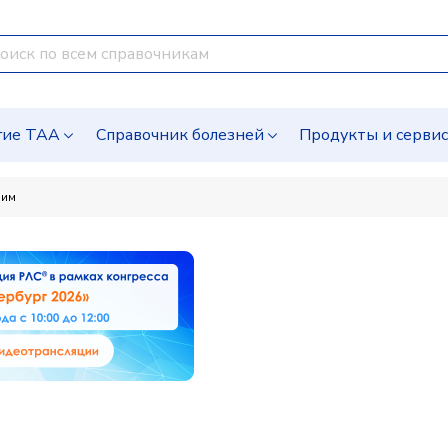
гие ТАА
Справочник болезней
Продукты и серви
рим