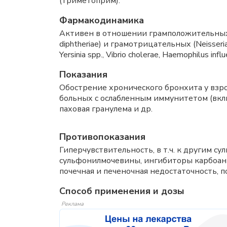
(триметоприм).
Фармакодинамика
Активен в отношении грамположительных (St
diphtheriae) и грамотрицательных (Neisseria gon
Yersinia spp., Vibrio cholerae, Haemophilus in
Показания
Обострение хронического бронхита у взро
больных с ослабленным иммунитетом (вкл
паховая гранулема и др.
Противопоказания
Гиперчувствительность, в т.ч. к другим 
сульфонилмочевины, ингибиторы карбоанг
почечная и печеночная недостаточность, 
Способ применения и дозы
Реклама