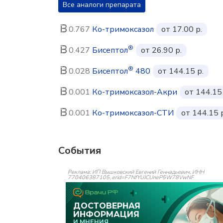
Все аналоги препарата
0.767
Ко-тримоксазол
от 17.00 р.
®
0.427
Бисептол
от 26.90 р.
®
0.028
Бисептол
480
от 144.15 р.
0.001
Ко-тримоксазол-Акри
от 144.15 
0.001
Ко-тримоксазол-СТИ
от 144.15 
События
Реклама: ИП Вышковский Евгений Геннадьевич, ИНН
770406387105, erid=F7NfYUJCUneP5W78VwNF