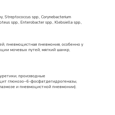
Streptococcus spp., Corynebacterium
teus spp., Enterobacter spp., Klebsiella spp.,
тей, пневмоцистная пневмония, особенно у
ции мочевых путей, мягкий шанкр,
иуретики, производные
ицит глюкозо−6-фосфатдегидрогеназы,
плазмозе и пневмоцистной пневмонии).