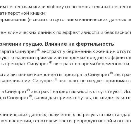
м веществам и/или любому из вспомогательных веществ (с
цатиперстной кишки;
армливания (в связи с отсутствием клинических данных 
твием клинических данных по эффективности и безопаснос
рмлении грудью. Влияние на фертильность
®
арата Синупрет
экстракт у беременных женщин отсутс
вуют о наличии прямых или непрямых вредных эффектов
®
ть препарат Синупрет
экстракт во время беременности.
®
ся ли активные компоненты препарата Синупрет
экстрак
®
скармливании. Синупрет
экстракт не следует принимать
®
та Синупрет
экстракт на фертильность отсутствуют. Ис
®
й, и Синупрет
, капли для приема внутрь, не свидетельс
клинических данных, полученных по результатам станда
ном введении, генотоксичности, репродуктивной и онтог