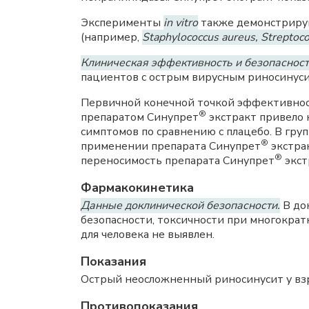
Эксперименты
in vitro
также демонстриру
(например,
Staphylococcus aureus, Streptoc
Клиническая эффективность и безопасност
пациентов с острым вирусным риносинус
Первичной конечной точкой эффективнос
®
препаратом Синупрет
экстракт привело 
симптомов по сравнению с плацебо. В гру
®
применении препарата Синупрет
экстрак
®
переносимость препарата Синупрет
экст
Фармакокинетика
Данные доклинической безопасности.
В до
безопасности, токсичности при многократ
для человека не выявлен.
Показания
Острый неосложненный риносинусит у взро
Противопоказания