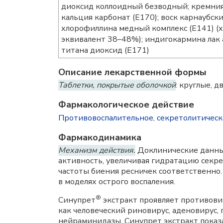
диоксид коллоидный безводный; кремния
кальция карбонат (E170); воск карнаубск
хлорофиллина медный комплекс (E141) (х
эквивалент 38–48%); индигокармина лак 
титана диоксид (E171)
Описание лекарственной формы
Таблетки, покрытые оболочкой
: круглые, 
Фармакологическое действие
Противовоспалительное
,
секретолитическ
Фармакодинамика
Механизм действия.
Доклинические данны
активность, увеличивая гидратацию секре
частоты биения ресничек соответственно.
в моделях острого воспаления.
®
Синупрет
экстракт проявляет противови
как человеческий риновирус, аденовирус,
нейраминидазы. Синупрет экстракт показ