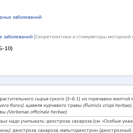
удных заболеваний
ых заболеваний
[Секретолитики и стимуляторы моторной
Б-10)
о растительного сырья сухого (3–6:1) из горечавки желтой
vera
flores)
, щавеля курчавого травы
(Rumicis crispi herbae)
авы
(Verbenae officinale herbae)
рых надо учитывать:
декстроза; сахароза (см. «Особые указ
ень):
декстроза; сахароза; мальтодекстрин (декстрозный