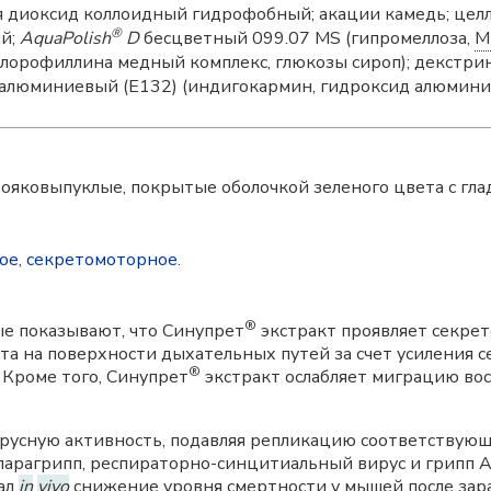
 диоксид коллоидный гидрофобный; акации камедь; целл
®
ий;
AquaPolish
D
бесцветный 099.07 MS (гипромеллоза,
М
лорофиллина медный комплекс, глюкозы сироп); декстрин
алюминиевый (Е132) (индигокармин, гидроксид алюминия)
двояковыпуклые, покрытые оболочкой зеленого цвета с гл
ое
,
секретомоторное
.
®
е показывают, что Синупрет
экстракт проявляет секре
та на поверхности дыхательных путей за счет усиления 
®
 Кроме того, Синупрет
экстракт ослабляет миграцию вос
русную активность, подавляя репликацию соответствую
 парагрипп, респираторно-синцитиальный вирус и грипп A
ал
in
vivo
снижение уровня смертности у мышей после зар