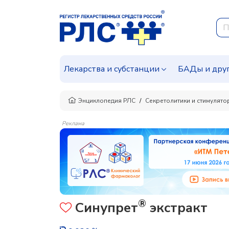
Лекарства и субстанции
БАДы и дру
Энциклопедия РЛС
Секретолитики и стимулят
Реклама
®
Синупрет
экстракт