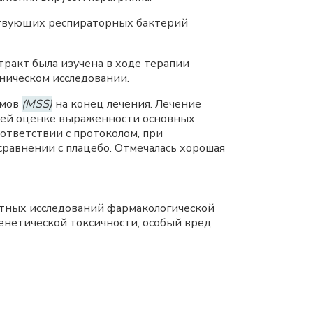
твующих респираторных бактерий
тракт была изучена в ходе терапии
ническом исследовании.
омов
(MSS)
на конец лечения. Лечение
ней оценке выраженности основных
ответствии с протоколом, при
сравнении с плацебо. Отмечалась хорошая
ртных исследований фармакологической
енетической токсичности, особый вред