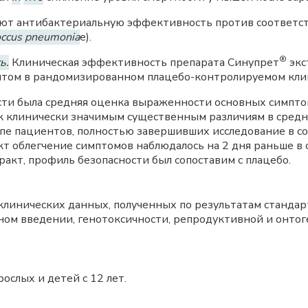
ют антибактериальную эффективность против соответс
occus pneumonia
e).
®
ь.
Клиническая эффективность препарата Синупрет
экс
итом в рандомизированном плацебо-контролируемом кли
ти была средняя оценка выраженности основных симпт
к клинически значимым существенным различиям в сред
ппе пациентов, полностью завершивших исследование в со
т облегчение симптомов наблюдалось на 2 дня раньше в 
ракт, профиль безопасности был сопоставим с плацебо.
клинических данных, полученных по результатам станда
ном введении, генотоксичности, репродуктивной и онтог
слых и детей с 12 лет.