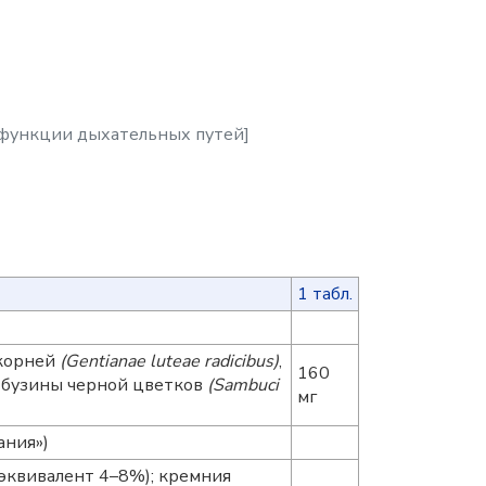
 функции дыхательных путей]
1 табл.
 корней
(Gentianae lutеaе radicibus)
,
160
, бузины черной цветков
(Sambuci
мг
ания»)
 эквивалент 4–8%); кремния