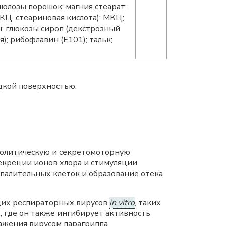
юлозы порошок; магния стеарат;
КЦ
, стеариновая кислота); МКЦ;
; глюкозы сироп (декстрозный
; рибофлавин (Е101); тальк;
адкой поверхностью.
толитическую и секретомоторную
секреции ионов хлора и стимуляции
палительных клеток и образование отека
щих респираторных вирусов
in vitro
, таких
, где он также ингибирует активность
ажения вирусом парагриппа.