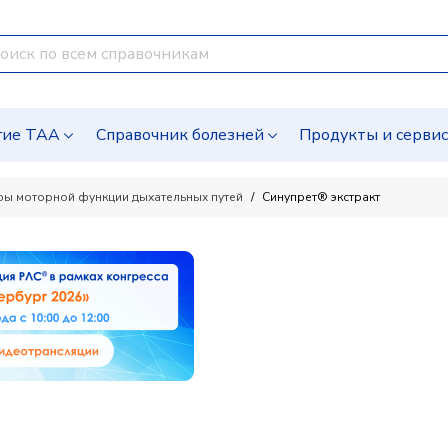
гие ТАА
Справочник болезней
Продукты и серви
оры моторной функции дыхательных путей
Синупрет® экстракт