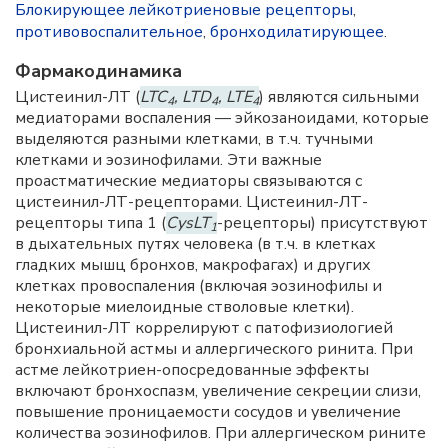
Блокирующее лейкотриеновые рецепторы
,
противовоспалительное
,
бронходилатирующее
.
Фармакодинамика
Цистеинил-ЛТ (
LTC
, LTD
, LTE
) являются сильными
4
4
4
медиаторами воспаления — эйкозаноидами, которые
выделяются разными клетками, в т.ч. тучными
клетками и эозинофилами. Эти важные
проастматические медиаторы связываются с
цистеинил-ЛТ-рецепторами. Цистеинил-ЛТ-
рецепторы типа 1 (
CysLT
-рецепторы) присутствуют
1
в дыхательных путях человека (в т.ч. в клетках
гладких мышц бронхов, макрофагах) и других
клетках провоспаления (включая эозинофилы и
некоторые миелоидные стволовые клетки).
Цистеинил-ЛТ коррелируют с патофизиологией
бронхиальной астмы и аллергического ринита. При
астме лейкотриен-опосредованные эффекты
включают бронхоспазм, увеличение секреции слизи,
повышение проницаемости сосудов и увеличение
количества эозинофилов. При аллергическом рините