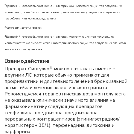
2
Данное НЯ, которое было отнесено к категории «очень часто» у пациентов, получавших
монтелукаст, также было отнесено к категории «очень часто» у пациентов, получавших
плацебо в клинических исследованиях.
3
Категория частоты «редко».
4
Данное НЯ, которое было отнесено к категории «часто» у пациентов, получавших
монтелукаст, также было отнесено к категории «часто» у пациентов, получавших плацебо в
клинических исследованиях.
Взаимодействие
®
Препарат Сингуляр
можно назначать вместе с
другими ЛС, которые обычно применяют для
профилактики и длительного лечения бронхиальной
астмы и/или лечения аллергического ринита.
Рекомендуемая терапевтическая доза монтелукаста
не оказывала клинически значимого влияния на
фармакокинетику следующих препаратов:
теофиллина, преднизона, преднизолона,
пероральных контрацептивов (этинилэстрадиол/
норэтистерон 35/1), терфенадина, дигоксина и
варфарина.