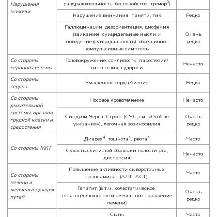
3
раздражительность, беспокойство, тремор
)
Нарушения
психики
Нарушение внимания, памяти, тик
Редко
Галлюцинации, дезориентация, дисфемия
(заикание), суицидальные мысли и
Очень
поведение (суицидальность), обсессивно-
редко
компульсивные симптомы
Со стороны
Головокружение, сонливость, парестезия/
Нечасто
нервной системы
гипестезия, судороги
Со стороны
Учащенное сердцебиение
Редко
сердца
Со стороны
Носовое кровотечение
Нечасто
дыхательной
системы, органов
Синдром Черга-Стросс (СЧС; см. «Особые
Очень
грудной клетки и
указания»), легочная эозинофилия
редко
средостения
4
4
4
Диарея
, тошнота
, рвота
Часто
Со стороны ЖКТ
Сухость слизистой оболочки полости рта,
Нечасто
диспепсия
Повышение активности сывороточных
Часто
Со стороны
трансаминаз (АЛТ, АСТ)
печени и
Гепатит (в т.ч. холестатическое,
желчевыводящих
Очень
гепатоцеллюлярное и смешанное поражение
путей
редко
печени)
Сыпь
Часто