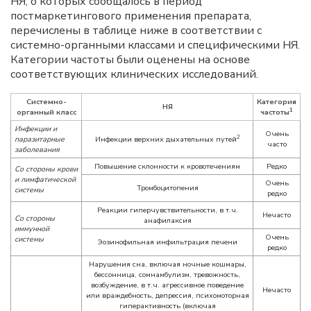
НЯ, о которых сообщалось в период
постмаркетингового применения препарата,
перечислены в таблице ниже в соответствии с
системно-органными классами и специфическими НЯ.
Категории частоты были оценены на основе
соответствующих клинических исследований.
Системно-
Категория
НЯ
1
органный класс
частоты
Инфекции и
Очень
2
паразитарные
Инфекции верхних дыхательных путей
часто
заболевания
Повышение склонности к кровотечениям
Редко
Со стороны крови
и лимфатической
Очень
Тромбоцитопения
системы
редко
Реакции гиперчувствительности, в т.ч.
Нечасто
Со стороны
анафилаксия
иммунной
Очень
системы
Эозинофильная инфильтрация печени
редко
Нарушения сна, включая ночные кошмары,
бессонница, сомнамбулизм, тревожность,
возбуждение, в т.ч. агрессивное поведение
Нечасто
или враждебность, депрессия, психомоторная
гиперактивность (включая