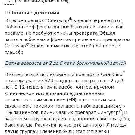
ГКС
(см. «Взаимодействие»).
Побочные действия
®
В целом препарат Сингуляр
хорошо переносится.
Побочные эффекты обычно бывают легкими и, как
правило, не требуют отмены препарата. Общая
частота побочных эффектов при лечении препаратом
®
Сингуляр
сопоставима с их частотой при приеме
плацебо.
Дети в возрасте от 2 до 5 лет с бронхиальной астмой
®
В клинических исследованиях препарата Сингуляр
приняли участие 573 пациента в возрасте от 2 до 5
лет. В 12-недельном плацебо-контролируемом
клиническом исследовании единственным
нежелательным явлением (НЯ), оцененным как
связанное с приемом препарата, наблюдавшимся у >
®
1% пациентов, принимавших препарат Сингуляр
, и
чаще, чем в группе пациентов, принимавших плацебо,
была жажда. Различия по частоте данного НЯ между
двумя группами лечения были статистически