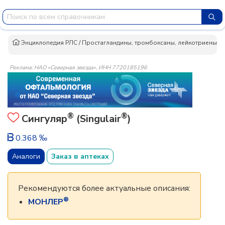
Энциклопедия РЛС
/
Простагландины, тромбоксаны, лейкотриены, их
Реклама: НАО «Северная звезда», ИНН 7720185196
®
®
Сингуляр
(Singulair
)
0.368 ‰
Аналоги
Заказ в аптеках
Рекомендуются более актуальные описания:
®
МОНЛЕР