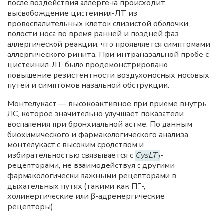
после воздействия аллергена происходит
высвобождение цистеинил-ЛТ из
провоспалительных клеток слизистой оболочки
полости носа во время ранней и поздней фаз
аллергической реакции, что проявляется симптомами
аллергического ринита. При интраназальной пробе с
цистеинил-ЛТ было продемонстрировано
повышение резистентности воздухоносных носовых
путей и симптомов назальной обструкции.
Монтелукаст — высокоактивное при приеме внутрь
ЛС, которое значительно улучшает показатели
воспаления при бронхиальной астме. По данным
биохимического и фармакологического анализа,
монтелукаст с высоким сродством и
избирательностью связывается с
CysLT
-
1
рецепторами, не взаимодействуя с другими
фармакологически важными рецепторами в
дыхательных путях (такими как ПГ-,
холинергические или β-адренергические
рецепторы).