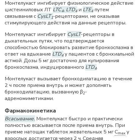
Монтелукаст ингибирует физиологическое действие
цистеиниловых
ЛТ
LTC
, LTD
и
LTE
путем
4
4
4
связывания с
СуsLT
-рецепторами, не оказывая
1
стимулирующего действия на данные рецепторы.
Монтелукаст ингибирует
CysLT
-рецепторы в
дыхательных путях, что подтверждается
способностью блокировать развитие бронхоспазма в
ответ на вдыхание
LTD
у пациентов с бронхиальной
4
астмой. Дозы 5 мг достаточно для купирования
бронхоспазма, индуцированного
LTD
.
4
Монтелукаст вызывает бронходилатацию в течение
2 ч после приема внутрь и может дополнять
бронходилатацию, вызванную β
-
2
адреномиметиками.
Фармакокинетика
Всасывание.
Монтелукаст быстро и практически
полностью всасывается после приема внутрь. При
приеме натощак таблеток жевательных 5 мг
C
у
max
взрослых достигается через 2 ч. Средняя