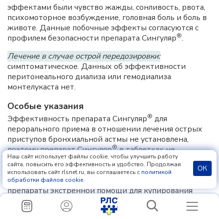
эффектами были чувство жажды, сонливость, рвота,
психомоторное возбуждение, головная боль и боль в
животе. Данные побочные эффекты согласуются с
®
профилем безопасности препарата Сингуляр
.
Лечение в случае острой передозировки:
симптоматическое. Данных об эффективности
перитонеального диализа или гемодиализа
монтелукаста нет.
Особые указания
®
Эффективность препарата Сингуляр
для
перорального приема в отношении лечения острых
приступов бронхиальной астмы не установлена,
®
поэтому препарат Сингуляр
в таблетках не
Наш сайт использует файлы cookie, чтобы улучшить работу
рекомендуется назначать для лечения острых
сайта, повысить его эффективность и удобство. Продолжая
ОК
приступов бронхиальной астмы. Пациентам должны
использовать сайт rlsnet.ru, вы соглашаетесь с
политикой
быть даны инструкции всегда иметь при себе
обработки файлов cookie
.
препараты экстренной помощи для купирования
приступов бронхиальной астмы (ингаляционные β
-
2
агонисты короткого действия).