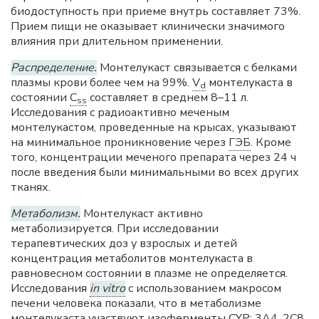
биодоступность при приеме внутрь составляет 73%.
Прием пищи не оказывает клинически значимого
влияния при длительном применении.
Распределение.
Монтелукаст связывается с белками
плазмы крови более чем на 99%.
V
монтелукаста в
d
состоянии
C
составляет в среднем 8–11 л.
ss
Исследования с радиоактивно меченым
монтелукастом, проведенные на крысах, указывают
на минимальное проникновение через
ГЭБ
. Кроме
того, концентрации меченого препарата через 24 ч
после введения были минимальными во всех других
тканях.
Метаболизм.
Монтелукаст активно
метаболизируется. При исследовании
терапевтических доз у взрослых и детей
концентрация метаболитов монтелукаста в
равновесном состоянии в плазме не определяется.
Исследования
in vitro
с использованием макросом
печени человека показали, что в метаболизме
монтелукаста участвуют изоферменты CYP: 3А4, 2С8