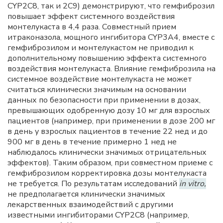
CYP2C8, так и 2С9) демонстрируют, что гемфиброзил
повышает эффект системного воздействия
монтелукаста в 4,4 раза. Совместный прием
итраконазола, мощного ингибитора CYP3А4, вместе с
гемфиброзилом и монтелукастом не приводил к
дополнительному повышению эффекта системного
воздействия монтелукаста. Влияние гемфиброзила на
системное воздействие монтелукаста не может
считаться клинически значимым на основании
данных по безопасности при применении в дозах,
превышающих одобренную дозу 10 мг для взрослых
пациентов (например, при применении в дозе 200 мг
в день у взрослых пациентов в течение 22 нед и до
900 мг в день в течение примерно 1 нед не
наблюдалось клинически значимых отрицательных
эффектов). Таким образом, при совместном приеме с
гемфиброзилом корректировка дозы монтелукаста
не требуется. По результатам исследований
in vitro,
не предполагается клинически значимых
лекарственных взаимодействий с другими
известными ингибиторами CYP2С8 (например,