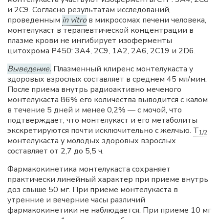
и 2С9. Согласно результатам исследований,
проведенным
in vitro
в микросомах печени человека,
монтелукаст в терапевтической концентрации в
плазме крови не ингибирует изоферменты
цитохрома P450: 3А4, 2С9, 1А2, 2А6, 2С19 и 2D6.
Выведение.
Плазменный клиренс монтелукаста у
здоровых взрослых составляет в среднем 45 мл/мин.
После приема внутрь радиоактивно меченого
монтелукаста 86% его количества выводится с калом
в течение 5 дней и менее 0,2% — с мочой, что
подтверждает, что монтелукаст и его метаболиты
экскретируются почти исключительно с желчью.
T
1/2
монтелукаста у молодых здоровых взрослых
составляет от 2,7 до 5,5 ч.
Фармакокинетика монтелукаста сохраняет
практически линейный характер при приеме внутрь
доз свыше 50 мг. При приеме монтелукаста в
утренние и вечерние часы различий
фармакокинетики не наблюдается. При приеме 10 мг