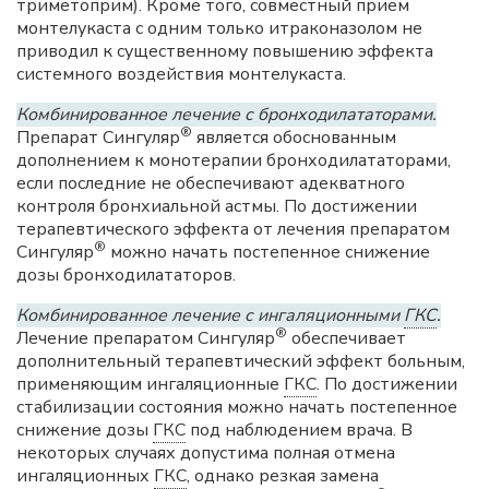
триметоприм). Кроме того, совместный прием
монтелукаста с одним только итраконазолом не
приводил к существенному повышению эффекта
системного воздействия монтелукаста.
Комбинированное лечение с бронходилататорами.
®
Препарат Сингуляр
является обоснованным
дополнением к монотерапии бронходилататорами,
если последние не обеспечивают адекватного
контроля бронхиальной астмы. По достижении
терапевтического эффекта от лечения препаратом
®
Сингуляр
можно начать постепенное снижение
дозы бронходилататоров.
Комбинированное лечение с ингаляционными
ГКС
.
®
Лечение препаратом Сингуляр
обеспечивает
дополнительный терапевтический эффект больным,
применяющим ингаляционные
ГКС
. По достижении
стабилизации состояния можно начать постепенное
снижение дозы
ГКС
под наблюдением врача. В
некоторых случаях допустима полная отмена
ингаляционных
ГКС
, однако резкая замена