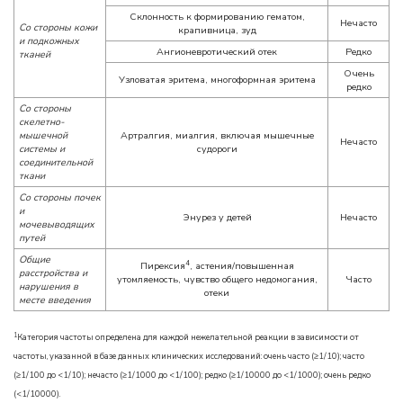
Склонность к формированию гематом,
Нечасто
Со стороны кожи
крапивница, зуд
и подкожных
Ангионевротический отек
Редко
тканей
Очень
Узловатая эритема, многоформная эритема
редко
Со стороны
скелетно-
мышечной
Артралгия, миалгия, включая мышечные
Нечасто
системы и
судороги
соединительной
ткани
Со стороны почек
и
Энурез у детей
Нечасто
мочевыводящих
путей
Общие
4
Пирексия
, астения/повышенная
расстройства и
утомляемость, чувство общего недомогания,
Часто
нарушения в
отеки
месте введения
1
Категория частоты определена для каждой нежелательной реакции в зависимости от
частоты, указанной в базе данных клинических исследований: очень часто (≥1/10); часто
(≥1/100 до <1/10); нечасто (≥1/1000 до <1/100); редко (≥1/10000 до <1/1000); очень редко
(<1/10000).