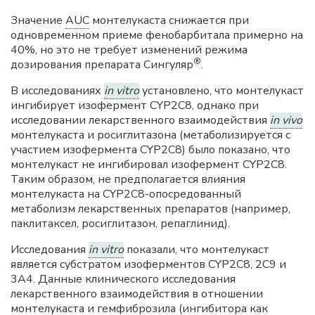
Значение
AUC
монтелукаста снижается при
одновременном приеме фенобарбитала примерно на
40%, но это не требует изменений режима
®
дозирования препарата Сингуляр
.
В исследованиях
in vitro
установлено, что монтелукаст
ингибирует изофермент CYP2С8, однако при
исследовании лекарственного взаимодействия
in vivo
монтелукаста и росиглитазона (метаболизируется с
участием изофермента CYP2С8) было показано, что
монтелукаст не ингибировал изофермент CYP2С8.
Таким образом, не предполагается влияния
монтелукаста на CYP2С8-опосредованный
метаболизм лекарственных препаратов (например,
паклитаксел, росиглитазон, репаглинид).
Исследования
in vitro
показали, что монтелукаст
является субстратом изоферментов CYP2С8, 2С9 и
3А4. Данные клинического исследования
лекарственного взаимодействия в отношении
монтелукаста и гемфиброзила (ингибитора как