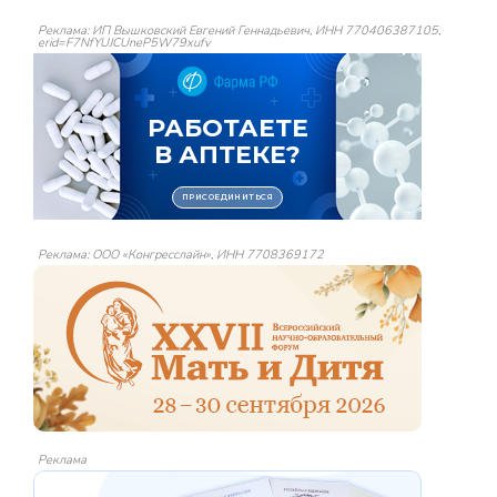
Реклама: ИП Вышковский Евгений Геннадьевич, ИНН 770406387105,
erid=F7NfYUJCUneP5W79xufv
Реклама: ООО «Конгресслайн», ИНН 7708369172
Реклама