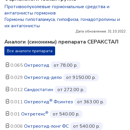
Противоопухолевые гормональные средства и
антагонисты гормонов
Гормоны гипоталамуса, гипофиза, гонадотропины и
их антагонисты
Дата обновления: 31.10.2022
Аналоги (синонимы) препарата СЕРАКСТАЛ
Все аналоги препарата
0.065
Октреотид
от 78.00 р.
0.029
Октреотид-депо
от 9150.00 р.
0.012
Сандостатин
от 272.00 р.
®
0.011
Октреотид
Фсинтез
от 363.00 р.
®
0.01
Октретекс
от 540.00 р.
0.006
Октреотид-лонг ФС
от 540.00 р.