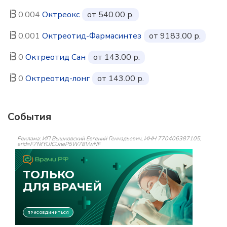
0.004
Октреокс
от 540.00 р.
0.001
Октреотид-Фармасинтез
от 9183.00 р.
0
Октреотид Сан
от 143.00 р.
0
Октреотид-лонг
от 143.00 р.
События
Реклама: ИП Вышковский Евгений Геннадьевич, ИНН 770406387105,
erid=F7NfYUJCUneP5W78VwNF