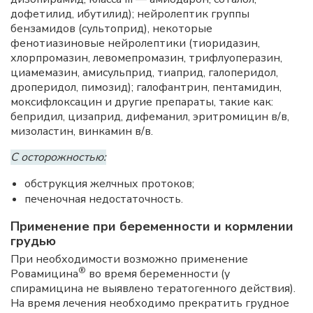
дофетилид, ибутилид); нейролептик группы
бензамидов (сультоприд), некоторые
фенотиазиновые нейролептики (тиоридазин,
хлорпромазин, левомепромазин, трифлуоперазин,
циамемазин, амисульприд, тиаприд, галоперидол,
дроперидол, пимозид); галофантрин, пентамидин,
моксифлоксацин и другие препараты, такие как:
бепридил, цизаприд, дифеманил, эритромицин в/в,
мизоластин, винкамин в/в.
С осторожностью:
обструкция желчных протоков;
печеночная недостаточность.
Применение при беременности и кормлении
грудью
При необходимости возможно применение
®
Ровамицина
во время беременности (у
спирамицина не выявлено тератогенного действия).
На время лечения необходимо прекратить грудное