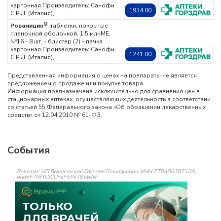
картонная
Производитель: Санофи
1934.00
С.Р.Л. (Италия),
®
Ровамицин
, таблетки, покрытые
пленочной оболочкой, 1.5 млнМЕ,
№16 - 8 шт. - блистер (2) - пачка
картонная
Производитель: Санофи
1241.00
С.Р.Л. (Италия),
Представленная информация о ценах на препараты не является
предложением о продаже или покупке товара.
Информация предназначена исключительно для сравнения цен в
стационарных аптеках, осуществляющих деятельность в соответствии
со статьей 55 Федерального закона «Об обращении лекарственных
средств» от 12.04.2010 № 61-ФЗ.
События
Реклама: ИП Вышковский Евгений Геннадьевич, ИНН 770406387105,
erid=F7NfYUJCUneP5W78VwNF