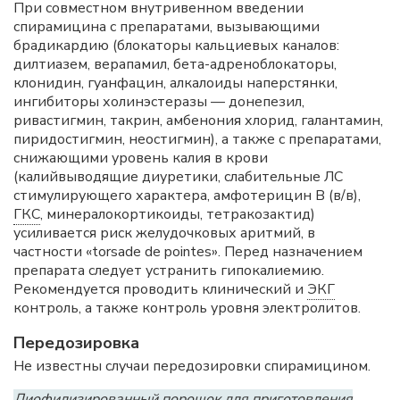
При совместном внутривенном введении
спирамицина с препаратами, вызывающими
брадикардию (блокаторы кальциевых каналов:
дилтиазем, верапамил, бета-адреноблокаторы,
клонидин, гуанфацин, алкалоиды наперстянки,
ингибиторы холинэстеразы — донепезил,
ривастигмин, такрин, амбенония хлорид, галантамин,
пиридостигмин, неостигмин), а также с препаратами,
снижающими уровень калия в крови
(калийвыводящие диуретики, слабительные ЛС
стимулирующего характера, амфотерицин В (в/в),
ГКС
, минералокортикоиды, тетракозактид)
усиливается риск желудочковых аритмий, в
частности «torsade de pointes». Перед назначением
препарата следует устранить гипокалиемию.
Рекомендуется проводить клинический и
ЭКГ
контроль, а также контроль уровня электролитов.
Передозировка
Не известны случаи передозировки спирамицином.
Лиофилизированный порошок для приготовления