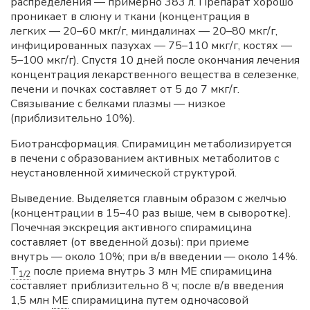
распределения — примерно 383 л. Препарат хорошо
проникает в слюну и ткани (концентрация в
легких — 20–60 мкг/г, миндалинах — 20–80 мкг/г,
инфицированных пазухах — 75–110 мкг/г, костях —
5–100 мкг/г). Спустя 10 дней после окончания лечения
концентрация лекарственного вещества в селезенке,
печени и почках составляет от 5 до 7 мкг/г.
Связывание с белками плазмы — низкое
(приблизительно 10%).
Биотрансформация. Спирамицин метаболизируется
в печени с образованием активных метаболитов с
неустановленной химической структурой.
Выведение. Выделяется главным образом с желчью
(концентрации в 15–40 раз выше, чем в сыворотке).
Почечная экскреция активного спирамицина
составляет (от введенной дозы): при приеме
внутрь — около 10%; при в/в введении — около 14%.
T
после приема внутрь 3 млн ME спирамицина
1/2
составляет приблизительно 8 ч; после в/в введения
1,5 млн
МЕ
спирамицина путем одночасовой