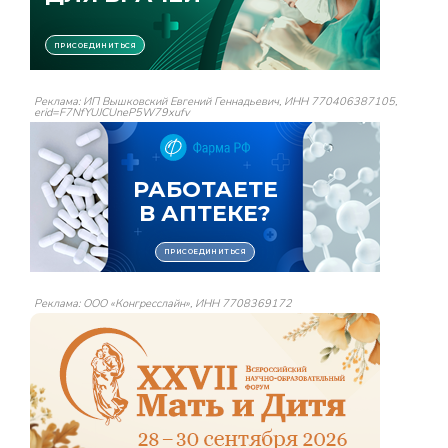
Реклама: ИП Вышковский Евгений Геннадьевич, ИНН 770406387105,
erid=F7NfYUJCUneP5W79xufv
Реклама: ООО «Конгресслайн», ИНН 7708369172