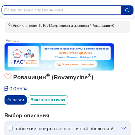
Энциклопедия РЛС
/
Макролиды и азалиды
/
Ровамицин®
Реклама
®
®
Ровамицин
(Rovamycine
)
0.055 ‰
Аналоги
Заказ в аптеках
Выбор описания
таблетки, покрытые пленочной оболочкой