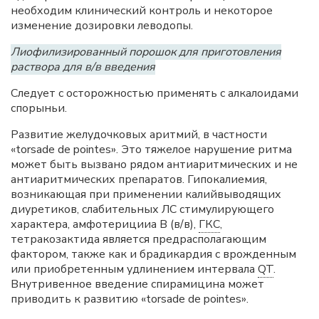
необходим клинический контроль и некоторое
изменение дозировки леводопы.
Лиофилизированный порошок для приготовления
раствора для в/в введения
Следует с осторожностью применять с алкалоидами
спорыньи.
Развитие желудочковых аритмий, в частности
«torsade de pointes». Это тяжелое нарушение ритма
может быть вызвано рядом антиаритмических и не
антиаритмических препаратов. Гипокалиемия,
возникающая при применении калийвыводящих
диуретиков, слабительных ЛС стимулирующего
характера, амфотерицииа В (в/в),
ГКС
,
тетракозактида является предрасполагающим
фактором, также как и брадикардия с врожденным
или приобретенным удлинением интервала
QT
.
Внутривенное введение спирамицина может
приводить к развитию «torsade de pointes».