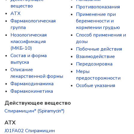
вещество
Противопоказания
ATX
Применение при
Фармакологическая
беременности и
группа
кормлении грудью
Нозологическая
Способ применения и
классификация
дозы
(МКБ-10)
Побочные действия
Состав и форма
Взаимодействие
выпускa
Передозировка
Описание
Меры
лекарственной формы
предосторожности
Фармакодинамика
Особые указания
Фармакокинетика
Действующее вещество
Спирамицин* (Spiramycin*)
ATX
J01FA02 Спирамицин