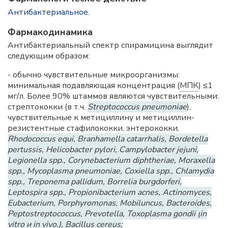
Антибактериальное
.
Фармакодинамика
Антибактериальный спектр спирамицина выглядит
следующим образом:
- обычно чувствительные микроорганизмы:
минимальная подавляющая концентрация (
МПК
) ≤1
мг/л. Более 90% штаммов являются чувствительными:
стрептококки (в т.ч.
Streptococcus pneumoniae
),
чувствительные к метициллину и метициллин-
резистентные стафилококки, энтерококки,
Rhodococcus equi, Branhamella catarrhalis, Bordetella
pertussis, Helicobacter pylori, Campylobacter jejuni,
Legionella spp., Corynebacterium diphtheriae, Moraxella
spp., Mycoplasma pneumoniae, Coxiella spp., Chlamydia
spp., Treponema pallidum, Borrelia burgdorferi,
Leptospira spp., Propionibacterium acnes, Actinomyces,
Eubacterium, Porphyromonas, Mobiluncus, Bacteroides,
Peptostreptococcus, Prevotella, Toxoplasma gondii (
in
vitro
и
in vivo.
), Bacillus cereus;