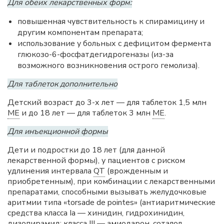
Для обеих лекарственных форм:
повышенная чувствительность к спирамицину и
другим компонентам препарата;
использование у больных с дефицитом фермента
глюкозо-6-фосфатдегидрогеназы (из-за
возможного возникновения острого гемолиза).
Для таблеток дополнительно
Детский возраст до 3-х лет — для таблеток 1,5 млн
МЕ
и до 18 лет — для таблеток 3 млн
МЕ
.
Для инъекционной формы
Дети и подростки до 18 лет (для данной
лекарственной формы), у пациентов с риском
удлинения интервала
QT
(врожденным и
приобретенным), при комбинации с лекарственными
препаратами, способными вызывать желудочковые
аритмии типа «torsade de pointes» (антиаритмические
средства класса Iа — хинидин, гидрохинидин,
дизопирамид; класса III — амиодарон, соталол,