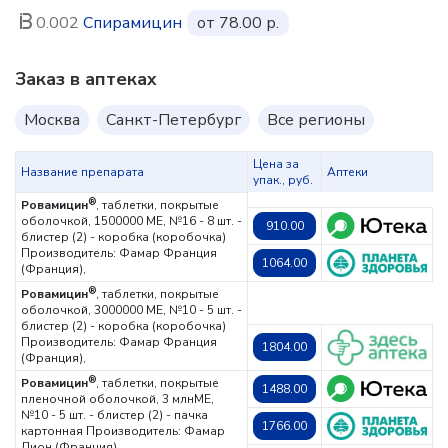
0.002
Спирамицин
от 78.00 р.
Заказ в аптеках
Москва
Санкт-Петербург
Все регионы
Цена за
Название препарата
Аптеки
упак., руб.
®
Ровамицин
, таблетки, покрытые
оболочкой, 1500000 МЕ, №16 - 8 шт. -
910.00
блистер (2) - коробка (коробочка)
Производитель: Фамар Франция
1064.00
(Франция),
®
Ровамицин
, таблетки, покрытые
оболочкой, 3000000 МЕ, №10 - 5 шт. -
блистер (2) - коробка (коробочка)
Производитель: Фамар Франция
1804.00
(Франция),
®
Ровамицин
, таблетки, покрытые
1488.00
пленочной оболочкой, 3 млнМЕ,
№10 - 5 шт. - блистер (2) - пачка
1766.00
картонная
Производитель: Фамар
Лион (Франция),