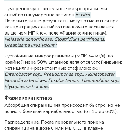
- умеренно чувствительные микроорганизмы:
антибиотик умеренно активен
in vitro.
Положительные результаты могут отмечаться при
концентрациях антибиотика в очаге воспаления
выше, чем
МПК
(см. поле «Фармакокинетика»).
Neisseria gonorrhoeae, Clostridium perfringens,
Ureaplasma urealyticum;
- устойчивые микроорганизмы (МПК >4 мг/л): по
крайней мере 50% штаммов являются устойчивыми:
метициллин-резистентные стафилококки,
Enterobacter spp., Pseudomonas spp., Acinetobacter,
Nocardia asteroides, Fusobacterium, Haemophilus spp.,
Mycoplasma hominis.
Фармакокинетика
Абсорбция спирамицина происходит быстро, но не
полно, с большой вариабельностью (от 10 до 60%).
Распределение. После перорального приема
спирамицина в дозе 6 млн ME
C
в плазме
max