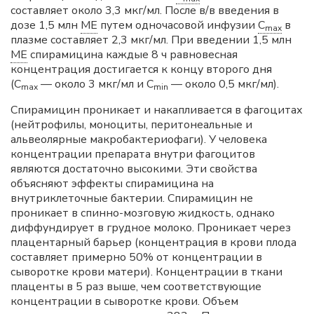
составляет около 3,3 мкг/мл. После в/в введения в
дозе 1,5 млн
МЕ
путем одночасовой инфузии
C
в
max
плазме составляет 2,3 мкг/мл. При введении 1,5 млн
МЕ
спирамицина каждые 8 ч равновесная
концентрация достигается к концу второго дня
(C
— около 3 мкг/мл и C
— около 0,5 мкг/мл).
max
min
Спирамицин проникает и накапливается в фагоцитах
(нейтрофилы, моноциты, перитонеальные и
альвеолярные макробактериофаги). У человека
концентрации препарата внутри фагоцитов
являются достаточно высокими. Эти свойства
объясняют эффекты спирамицина на
внутриклеточные бактерии. Спирамицин не
проникает в спинно-мозговую жидкость, однако
диффундирует в грудное молоко. Проникает через
плацентарный барьер (концентрация в крови плода
составляет примерно 50% от концентрации в
сыворотке крови матери). Концентрации в ткани
плаценты в 5 раз выше, чем соответствующие
концентрации в сыворотке крови. Объем