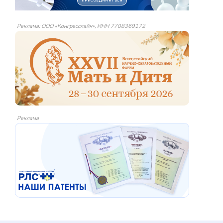
Реклама: ООО «Конгресслайн», ИНН 7708369172
Реклама