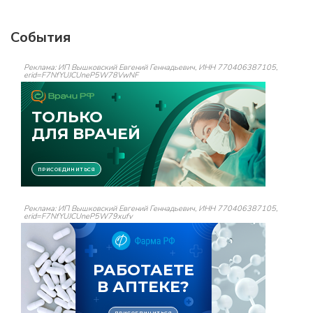
События
Реклама: ИП Вышковский Евгений Геннадьевич, ИНН 770406387105,
erid=F7NfYUJCUneP5W78VwNF
Реклама: ИП Вышковский Евгений Геннадьевич, ИНН 770406387105,
erid=F7NfYUJCUneP5W79xufv