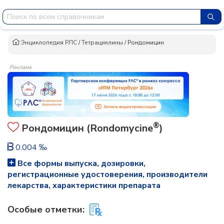
Энциклопедия РЛС
/
Тетрациклины
/
Рондомицин
Реклама
®
Рондомицин (Rondomycine
)
0.004 ‰
Все формы выпуска, дозировки,
регистрационные удостоверения, производители
лекарства, характеристики препарата
Особые отметки: